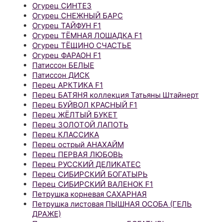
Огурец СИНТЕЗ
Огурец СНЕЖНЫЙ БАРС
Огурец ТАЙФУН F1
Огурец ТЁМНАЯ ЛОШАДКА F1
Огурец ТЁЩИНО СЧАСТЬЕ
Огурец ФАРАОН F1
Патиссон БЕЛЫЕ
Патиссон ДИСК
Перец АРКТИКА F1
Перец БАТЯНЯ коллекция Татьяны Штайнерт
Перец БУЙВОЛ КРАСНЫЙ F1
Перец ЖЁЛТЫЙ БУКЕТ
Перец ЗОЛОТОЙ ЛАПОТЬ
Перец КЛАССИКА
Перец острый АНАХАЙМ
Перец ПЕРВАЯ ЛЮБОВЬ
Перец РУССКИЙ ДЕЛИКАТЕС
Перец СИБИРСКИЙ БОГАТЫРЬ
Перец СИБИРСКИЙ ВАЛЕНОК F1
Петрушка корневая САХАРНАЯ
Петрушка листовая ПЫШНАЯ ОСОБА (ГЕЛЬ
ДРАЖЕ)