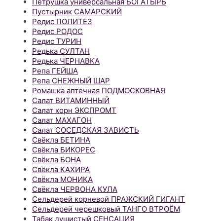
Петрушка универсальная БОГАТЫРЬ
Пустырник САМАРСКИЙ
Редис ПОЛИТЕЗ
Редис РОДОС
Редис ТУРИН
Редька СУЛТАН
Редька ЧЕРНАВКА
Репа ГЕЙША
Репа СНЕЖНЫЙ ШАР
Ромашка аптечная ПОДМОСКОВНАЯ
Салат ВИТАМИННЫЙ
Салат корн ЭКСПРОМТ
Салат МАХАГОН
Салат СОСЕДСКАЯ ЗАВИСТЬ
Свёкла БЕТИНА
Свёкла БИКОРЕС
Свёкла БОНА
Свёкла КАХИРА
Свёкла МОНИКА
Свёкла ЧЕРВОНА КУЛА
Сельдерей корневой ПРАЖСКИЙ ГИГАНТ
Сельдерей черешковый ТАНГО ВТРОЁМ
Табак душистый СЕНСАЦИЯ