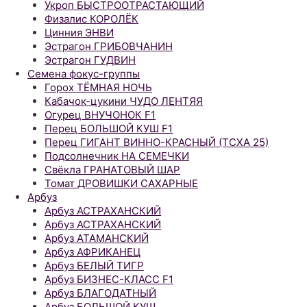
Укроп БЫСТРООТРАСТАЮЩИЙ
Физалис КОРОЛЁК
Цинния ЭНВИ
Эстрагон ГРИБОВЧАНИН
Эстрагон ГУДВИН
Семена фокус-группы
Горох ТЁМНАЯ НОЧЬ
Кабачок-цукини ЧУДО ЛЕНТЯЯ
Огурец ВНУЧОНОК F1
Перец БОЛЬШОЙ КУШ F1
Перец ГИГАНТ ВИННО-КРАСНЫЙ (ТСХА 25)
Подсолнечник НА СЕМЕЧКИ
Свёкла ГРАНАТОВЫЙ ШАР
Томат ДРОВИШКИ САХАРНЫЕ
Арбуз
Арбуз АСТРАХАНСКИЙ
Арбуз АСТРАХАНСКИЙ
Арбуз АТАМАНСКИЙ
Арбуз АФРИКАНЕЦ
Арбуз БЕЛЫЙ ТИГР
Арбуз БИЗНЕС-КЛАСС F1
Арбуз БЛАГОДАТНЫЙ
Арбуз БОЛЬШОЙ КУШ