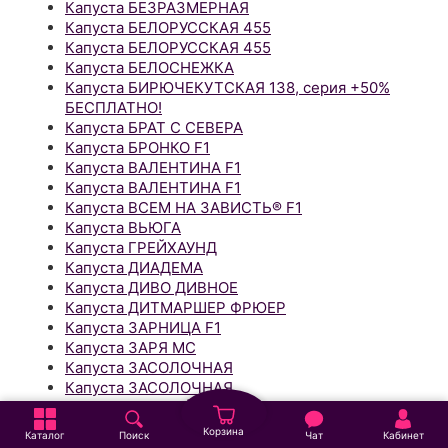
Капуста БЕЗРАЗМЕРНАЯ
Капуста БЕЛОРУССКАЯ 455
Капуста БЕЛОРУССКАЯ 455
Капуста БЕЛОСНЕЖКА
Капуста БИРЮЧЕКУТСКАЯ 138, серия +50%
БЕСПЛАТНО!
Капуста БРАТ С СЕВЕРА
Капуста БРОНКО F1
Капуста ВАЛЕНТИНА F1
Капуста ВАЛЕНТИНА F1
Капуста ВСЕМ НА ЗАВИСТЬ® F1
Капуста ВЬЮГА
Капуста ГРЕЙХАУНД
Капуста ДИАДЕМА
Капуста ДИВО ДИВНОЕ
Капуста ДИТМАРШЕР ФРЮЕР
Капуста ЗАРНИЦА F1
Капуста ЗАРЯ МС
Капуста ЗАСОЛОЧНАЯ
Капуста ЗАСОЛОЧНАЯ
Капуста ЗИМНИЙ ДЕСЕРТ
Капуста ЗИМОВКА 1474
Корзина
Каталог
Поиск
Чат
Кабинет
Капуста ЗИМОВКА 1474