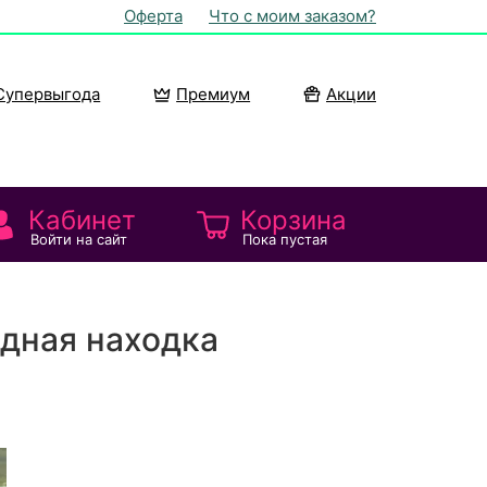
Оферта
Что с моим заказом?
Супервыгода
Премиум
Акции
Кабинет
Корзина
Войти на сайт
Пока пустая
дная находка