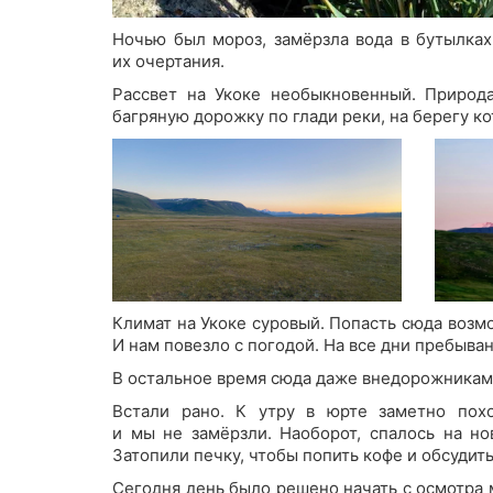
Ночью был мороз, замёрзла вода в бутылках
их очертания.
Рассвет на Укоке необыкновенный. Природа
багряную дорожку по глади реки, на берегу 
Климат на Укоке суровый. Попасть сюда возмож
И нам повезло с погодой. На все дни пребыван
В остальное время сюда даже внедорожникам 
Встали рано. К утру в юрте заметно похо
и мы не замёрзли. Наоборот, спалось на н
Затопили печку, чтобы попить кофе и обсудить
Сегодня день было решено начать с осмотра 