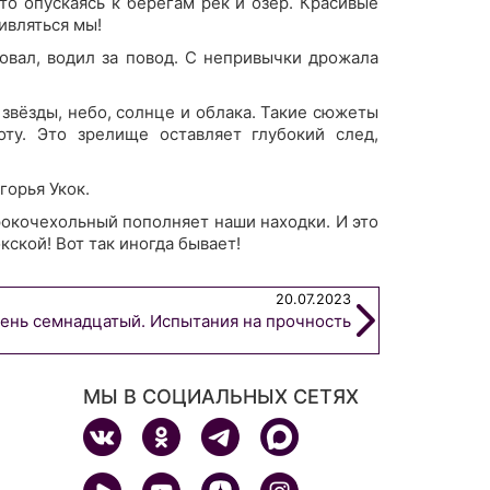
то опускаясь к берегам рек и озёр. Красивые
ивляться мы!
овал, водил за повод. С непривычки дрожала
 звёзды, небо, солнце и облака. Такие сюжеты
оту. Это зрелище оставляет глубокий след,
горья Укок.
ирокочехольный пополняет наши находки. И это
ской! Вот так иногда бывает!
20.07.2023
ень семнадцатый. Испытания на прочность
МЫ В СОЦИАЛЬНЫХ СЕТЯХ