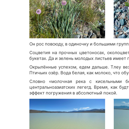
Он рос повсюду, в одиночку и большими груп
Соцветия на прочных цветоносах, околоцвет
букетах. Да и зелень молодых листьев имеет
Окрылённые успехом, едем дальше. Тлеу вез
Птичьих озёр. Вода белая, как молоко, что о
Словно «молочная река с кисельными бе
центральноазиатских легегд. Время, как буд
эффект погружения в абсолютный покой.