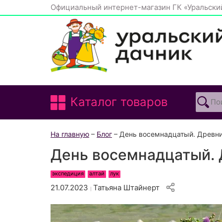
Официальный интернет-магазин ГК «Уральски
Каталог товаров
На главную
–
Блог
– День восемнадцатый. Древни
День восемнадцатый. 
экспедиция
алтай
лук
21.07.2023
Татьяна Штайнерт
|