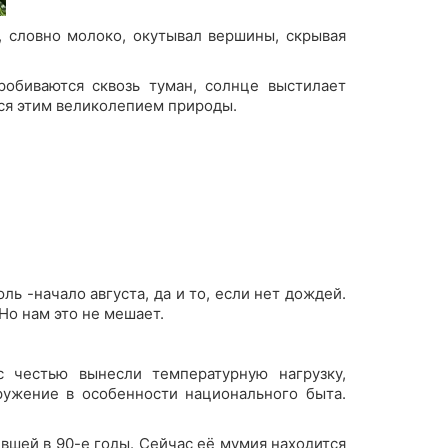
, словно молоко, окутывал вершины, скрывая
робиваются сквозь туман, солнце выстилает
ься этим великолепием природы.
ль -начало августа, да и то, если нет дождей.
 Но нам это не мешает.
с честью вынесли температурную нагрузку,
ружение в особенности национального быта.
вшей в 90-е годы. Сейчас её мумия находится