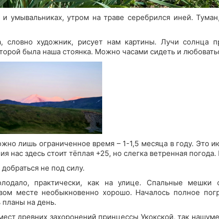
 и умывальниках, утром на траве серебрился иней. Туман
, словно художник, рисует нам картины. Лучи солнца п
которой была наша стоянка. Можно часами сидеть и любоват
но лишь ограниченное время – 1-1,5 месяца в году. Это ию
ия нас здесь стоит тёплая +25, но слегка ветренная погода.
добраться не под силу.
лодало, практически, как на улице. Спальные мешки 
овом месте необыкновенно хорошо. Началось полное пог
 планы на день.
мест древних захоронений принцессы Укокской, так нашуме