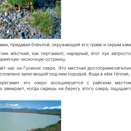
пами, придавая блёклой, окружающей его траве и серым ка
ник жёсткий, как пергамент, нарядный, этот лук запрост
 приятную чесночную остринку.
ёт нас на Гусиное озеро. Это местная достопримечательн
бусловлено залегающей под ним породой. Вода в нём тёплая,
регами» это озеро ассоциируется с райским место
то замирает, когда сидишь на берегу этого озера, ощущает