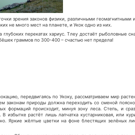
 точки зрения законов физики, различными геомагнитными 
ких не много мест на планете, и Укок одно из них.
а глубоких перекатах хариус. Тлеу достаёт рыболовные сн
бёшек граммов по 300-400 – счастью нет предела!
окацию, передвигаясь по Укоку, рассматриваем мир растен
сем законам природы должна переходить со сменой поясно
ых формаций происходит, минуя зону леса. Степь, и сраз
. В избытке растёт лишь лапчатка кустарниковая, или ку
но. Яркие жёлтые цветки на фоне блестящих зелёных лис