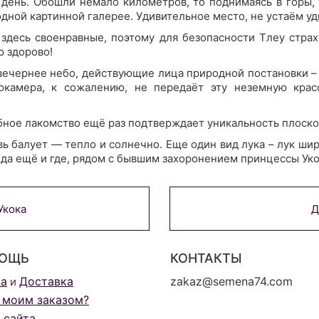
 день. Обошли немало километров, то поднимаясь в горы, 
дной картинной галерее. Удивительное место, не устаём уд
 здесь своенравные, поэтому для безопасности Тлеу страх
о здорово!
 вечернее небо, действующие лица природной постановки –
окамера, к сожалению, не передаёт эту неземную крас
бное лакомство ещё раз подтверждает уникальность плоско
вь балует — тепло и солнечно. Еще один вид лука – лук ш
 да ещё и где, рядом с бывшим захоронением принцессы Укок
Укока
Д
ОЩЬ
КОНТАКТЫ
та
Доставка
zakaz@semena74.com
и
 моим заказом?
 сайта