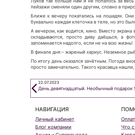
Луков так больше нам и не попалось за весь
пейзажи сменяли один другим, словно в приро
Ближе к вечеру покатались на лошадях. Они
буквально каждая клеточка в теле, но это был
А вечером, как водится, кино. Вместо экрана
складываются, просто диву даёшься, а фот
запоминается надолго, если не на всю жизнь!
В финале дня – жареный хариус. Неземное ры
По итогу день оказался зачётным. Погода вно
просто замечательно. Такого красавца нашли,
22.07.2023
День девятнадцатый. Необычный подарок 
НАВИГАЦИЯ
ПОМ
Личный кабинет
Опла
Блог компании
Что с
Акции
Супервыгода
Карта
и