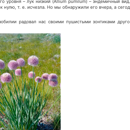
о уровня – лук низкий (Allium pumilum) – эндемичный ви
 нулю, т. е. исчезла. Но мы обнаружили его вчера, а сег
изобилии радовал нас своими пушистыми зонтиками друго