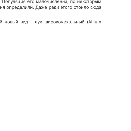
д. Популяция его малочисленна, по некоторым
одня определили. Даже ради этого стоило сюда
й новый вид – лук широкочехольный (Allium