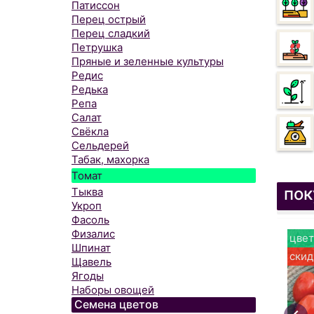
Патиссон
Перец острый
Перец сладкий
Петрушка
Пряные и зеленные культуры
Редис
Редька
Репа
Салат
Свёкла
Сельдерей
Табак, махорка
Томат
пок
Тыква
Укроп
Фасоль
Физалис
цвет
Шпинат
скид
Щавель
Ягоды
Наборы овощей
Семена цветов