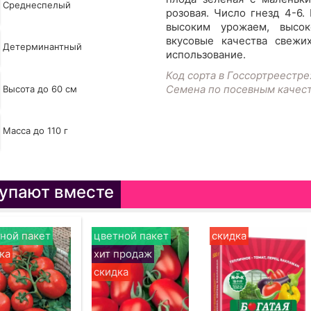
Среднеспелый
розовая. Число гнезд 4-6.
высоким урожаем, высок
вкусовые качества свежи
Детерминантный
использование.
Код сорта в Госсортреестре
Семена по посевным качес
Высота до 60 см
Масса до 110 г
упают вместе
ной пакет
цветной пакет
скидка
ка
хит продаж
скидка