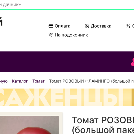
й дачник»
Оплата
Доставка
На подоконник
вную
–
Каталог
–
Томат
– Томат РОЗОВЫЙ ФЛАМИНГО (большой п
Томат РОЗО
(большой пак