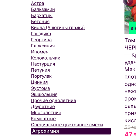
Астра
Бальзамин
Бархатцы
Бегония
Виола (Анютины глазки)
в 
Гвоздика
Георгина
Том
Глоксиния
ЧЕР
Ипомея
— К
Колокольчик
уда
Настурция
Мяк
Петуния
Портулак
пло
Цинния
одн
Эустома
неж
Эшшольция
аро
Прочие однолетние
сах
Двулетние
Многолетние
при
Комнатные
кис
Специальные цветочные смеси
50
.0
Агрохимия
47
.