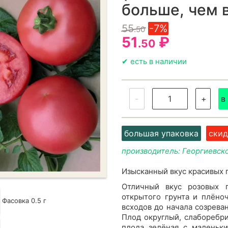
больше, чем 
55
-7%
.50
51
₽
.50
✔ есть в наличии
-
+
в
большая упаковка
скид
производитель: Георгиевс
Изысканный вкус красивых 
Отличный вкус розовых 
открытого грунта и плёно
Фасовка 0.5 г
всходов до начала созрева
Плод округлый, слаборебри
плода зелёная с маленьк