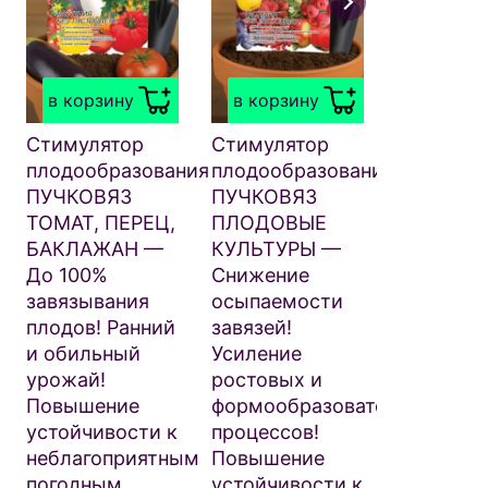
в корзи
Стимуля
плодообр
в корзину
в корзину
ПУЧКОВ
ОГУРЕЦ 
Стимулятор
Стимулятор
100 %
плодообразования
плодообразования
завязыва
ПУЧКОВЯЗ
ПУЧКОВЯЗ
плодов! 
ТОМАТ, ПЕРЕЦ,
ПЛОДОВЫЕ
и обильн
БАКЛАЖАН —
КУЛЬТУРЫ —
урожай!
До 100%
Снижение
Повышен
завязывания
осыпаемости
устойчив
плодов! Ранний
завязей!
болезням
и обильный
Усиление
Ускоряет
урожай!
ростовых и
созреван
Повышение
формообразовательных
93
₽
.50
устойчивости к
процессов!
неблагоприятным
Повышение
погодным
устойчивости к