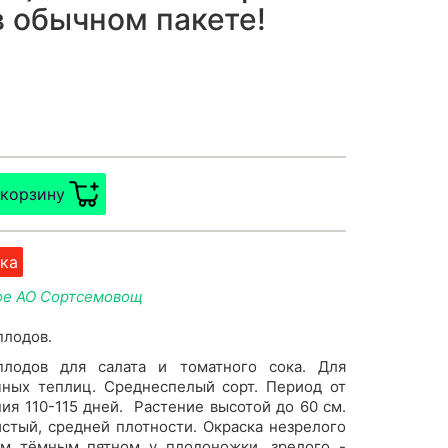
в обычном пакете!
 корзину
ка
кое АО Сортсемовощ
плодов.
плодов для салата и томатного сока. Для
чных теплиц. Среднеспелый сорт. Период от
ния 110-115 дней. Растение высотой до 60 см.
стый, средней плотности. Окраска незрелого
им тёмным пятном у плодоножки, зрелого -