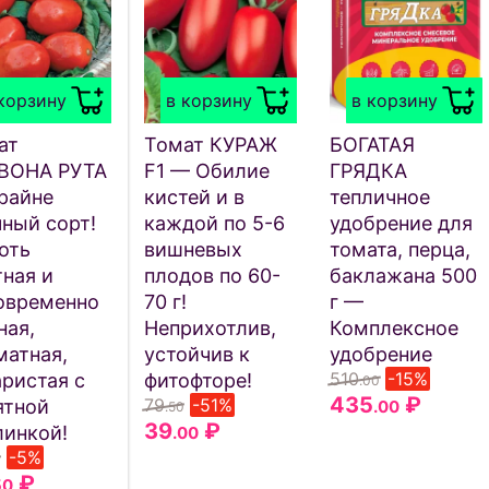
корзину
в корзину
в корзину
ат
Томат КУРАЖ
БОГАТАЯ
ВОНА РУТА
F1 — Обилие
ГРЯДКА
райне
кистей и в
тепличное
чный сорт!
каждой по 5-6
удобрение для
оть
вишневых
томата, перца,
тная и
плодов по 60-
баклажана 500
овременно
70 г!
г —
ная,
Неприхотлив,
Комплексное
матная,
устойчив к
удобрение
510
-15%
аристая с
фитофторе!
.00
435
₽
79
-51%
ятной
.00
.50
39
₽
линкой!
.00
-5%
0
₽
50