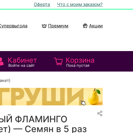
Оферта
Что с моим заказом?
Супервыгода
Премиум
Акции
Кабинет
Корзина
Войти на сайт
Пока пустая
акет)
ВЫЙ ФЛАМИНГО
ет) — Семян в 5 раз