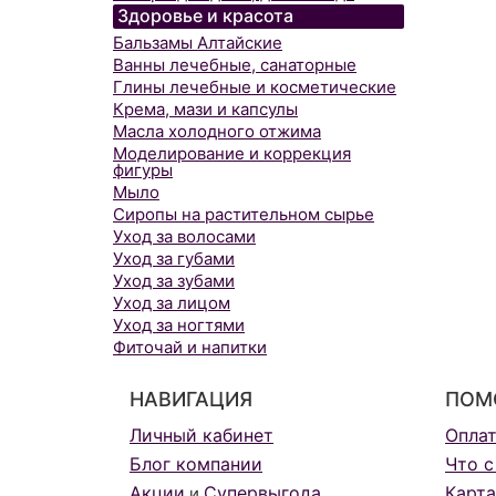
Здоровье и красота
Бальзамы Алтайские
Ванны лечебные, санаторные
Глины лечебные и косметические
Крема, мази и капсулы
Масла холодного отжима
Моделирование и коррекция
фигуры
Мыло
Сиропы на растительном сырье
Уход за волосами
Уход за губами
Уход за зубами
Уход за лицом
Уход за ногтями
Фиточай и напитки
НАВИГАЦИЯ
ПОМ
Личный кабинет
Опла
Блог компании
Что с
Акции
Супервыгода
Карта
и