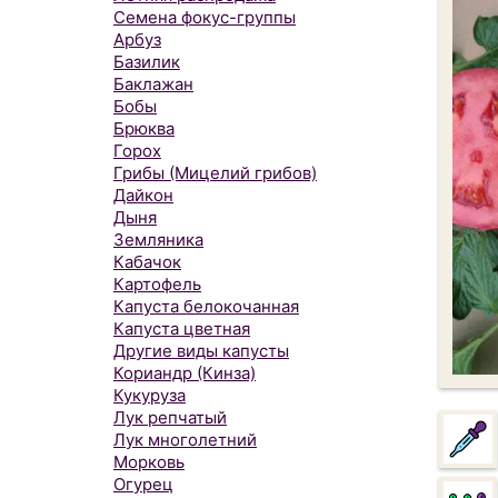
Семена фокус-группы
Арбуз
Базилик
Баклажан
Бобы
Брюква
Горох
Грибы (Мицелий грибов)
Дайкон
Дыня
Земляника
Кабачок
Картофель
Капуста белокочанная
Капуста цветная
Другие виды капусты
Кориандр (Кинза)
Кукуруза
Лук репчатый
Лук многолетний
Морковь
Огурец