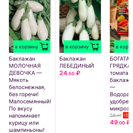
в корзину
в корзину
в корз
Баклажан
Баклажан
БОГАТАЯ
МОЛОЧНАЯ
ЛЕБЕДИНЫЙ
ГРЯДКА 
24
₽
ДЕВОЧКА —
томата, 
.50
Мякоть
баклажа
белоснежная,
—
без горечи!
Водорас
Малосемянный!
удобрен
По вкусу
микроэл
56
-13
напоминает
.00
49
₽
курицу или
.00
шампиньоны!