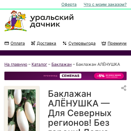
Оферта
Что с моим заказом?
Оплата
Доставка
Супервыгода
Премиум
Акции
На подоконник
На главную
–
Каталог
–
Баклажан
– Баклажан АЛЁНУШКА
Баклажан
АЛЁНУШКА —
Для Северных
регионов! Без