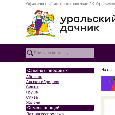
Официальный интернет-магазин ГК «Уральски
На гла
Саженцы плодовых
Абрикос
Алыча гибридная
Вишня
Груша
Слива
Яблоня
Семена овощей
Летняя распродажа