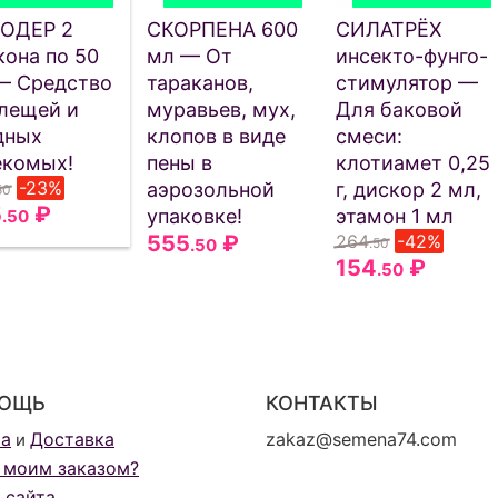
ОДЕР 2
СКОРПЕНА 600
СИЛАТРЁХ
кона по 50
мл — От
инсекто-фунго-
— Средство
тараканов,
стимулятор —
клещей и
муравьев, мух,
Для баковой
дных
клопов в виде
смеси:
екомых!
пены в
клотиамет 0,25
-23%
аэрозольной
г, дискор 2 мл,
50
5
₽
упаковке!
этамон 1 мл
.50
555
₽
264
-42%
.50
.50
154
₽
.50
ОЩЬ
КОНТАКТЫ
та
Доставка
zakaz@semena74.com
и
 моим заказом?
 сайта