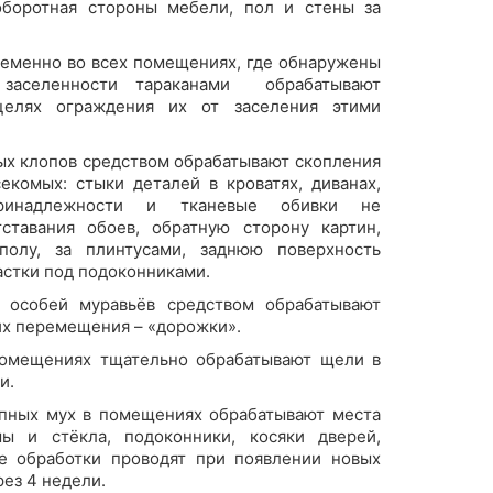
оборотная стороны мебели, пол и стены за
ременно во всех помещениях, где обнаружены
 заселенности тараканами обрабатывают
елях ограждения их от заселения этими
ых клопов средством обрабатывают скопления
екомых: стыки деталей в кроватях, диванах,
принадлежности и тканевые обивки не
отставания обоев, обратную сторону картин,
полу, за плинтусами, заднюю поверхность
астки под подоконниками.
 особей муравьёв средством обрабатывают
 их перемещения – «дорожки».
помещениях тщательно обрабатывают щели в
и.
пных мух в помещениях обрабатывают места
ы и стёкла, подоконники, косяки дверей,
ые обработки проводят при появлении новых
рез 4 недели.