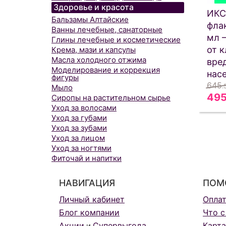
Здоровье и красота
ИКС
Бальзамы Алтайские
фла
Ванны лечебные, санаторные
мл 
Глины лечебные и косметические
от 
Крема, мази и капсулы
Масла холодного отжима
вре
Моделирование и коррекция
нас
фигуры
645
.
Мыло
49
Сиропы на растительном сырье
Уход за волосами
Уход за губами
Уход за зубами
Уход за лицом
Уход за ногтями
Фиточай и напитки
НАВИГАЦИЯ
ПОМ
Личный кабинет
Опла
Блог компании
Что с
Акции
Супервыгода
Карта
и