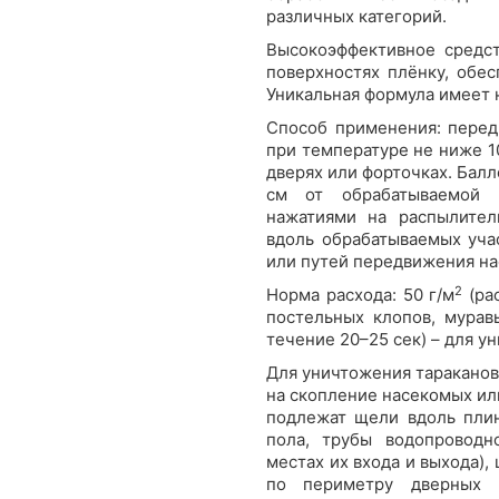
различных категорий.
Высокоэффективное средст
поверхностях плёнку, обе
Уникальная формула имеет 
Способ применения: перед
при температуре не ниже 1
дверях или форточках. Балл
см от обрабатываемой п
нажатиями на распылител
вдоль обрабатываемых уча
или путей передвижения на
2
Норма расхода: 50 г/м
(ра
постельных клопов, мурав
течение 20–25 сек) – для у
Для уничтожения тараканов
на скопление насекомых ил
подлежат щели вдоль плин
пола, трубы водопроводн
местах их входа и выхода),
по периметру дверных н