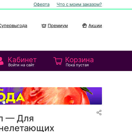
Оферта
Что с моим заказом?
Супервыгода
Премиум
Акции
Кабинет
Корзина
Войти на сайт
Пока пустая
л — Для
 нелетающих