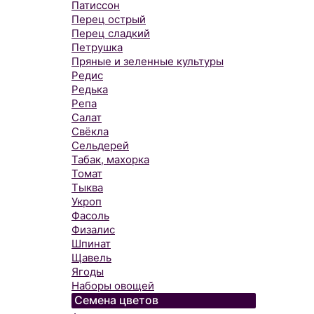
Патиссон
Перец острый
Перец сладкий
Петрушка
Пряные и зеленные культуры
Редис
Редька
Репа
Салат
Свёкла
Сельдерей
Табак, махорка
Томат
Тыква
Укроп
Фасоль
Физалис
Шпинат
Щавель
Ягоды
Наборы овощей
Семена цветов