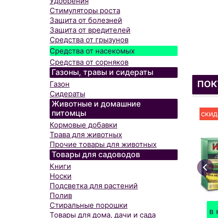
Удобрения
Стимуляторы роста
Защита от болезней
Защита от вредителей
Средства от грызунов
Средства от насекомых
Средства от сорняков
Газоны, травы и сидераты
пок
Газон
Сидераты
Животные и домашние
питомцы
скид
Кормовые добавки
Трава для животных
Прочие товары для животных
Товары для садоводов
Книги
Носки
Подсветка для растений
Полив
Стиральные порошки
в 
Товары для дома, дачи и сада