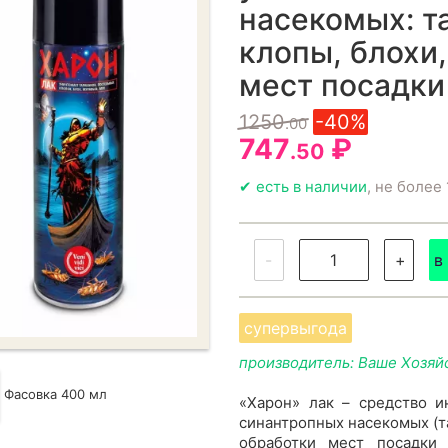
насекомых: т
клопы, блохи
мест посадки
1250
-40%
.00
747
₽
.50
✔ есть в наличии
, не более 
-
+
в
супервыгода
производитель: Ваше Хозяй
Фасовка 400 мл
«Харон» лак – средство 
синантропных насекомых (т
обработки мест посадки