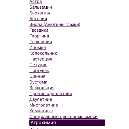
Астра
Бальзамин
Бархатцы
Бегония
Виола (Анютины глазки)
Гвоздика
Георгина
Глоксиния
Ипомея
Колокольчик
Настурция
Петуния
Портулак
Цинния
Эустома
Эшшольция
Прочие однолетние
Двулетние
Многолетние
Комнатные
Специальные цветочные смеси
Агрохимия