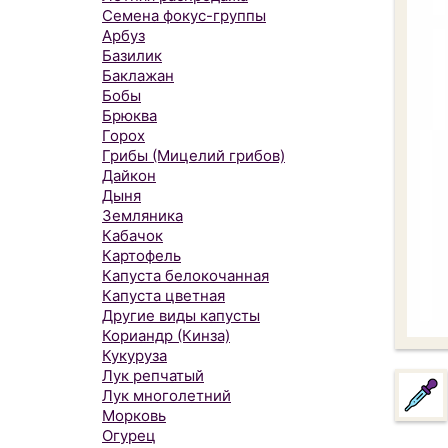
Семена фокус-группы
Арбуз
Базилик
Баклажан
Бобы
Брюква
Горох
Грибы (Мицелий грибов)
Дайкон
Дыня
Земляника
Кабачок
Картофель
Капуста белокочанная
Капуста цветная
Другие виды капусты
Кориандр (Кинза)
Кукуруза
Лук репчатый
Лук многолетний
Морковь
Огурец