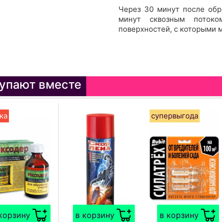
Через 30 минут после обр
минут сквозным потоко
поверхностей, с которыми 
упают вместе
ка
супервыгода
корзину
в корзину
в корзину