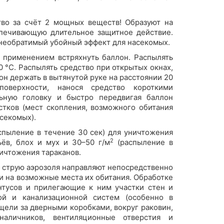
во за счёт 2 мощных веществ! Образуют на
спечивающую длительное защитное действие.
необратимый убойный эффект для насекомых.
 применением встряхнуть баллон. Распылять
0 °С. Распылять средство при открытых окнах,
он держать в вытянутой руке на расстоянии 20
оверхности, нанося средство короткими
ьную головку и быстро передвигая баллон
стков (мест скопления, возможного обитания
секомых).
спыление в течение 30 сек) для уничтожения
2
ьёв, блох и мух и 30–50 г/м
(распыление в
ничтожения тараканов.
 струю аэрозоля направляют непосредственно
и на возможные места их обитания. Обработке
тусов и прилегающие к ним участки стен и
ой и канализационной систем (особенно в
 щели за дверными коробками, вокруг раковин,
аличников, вентиляционные отверстия и