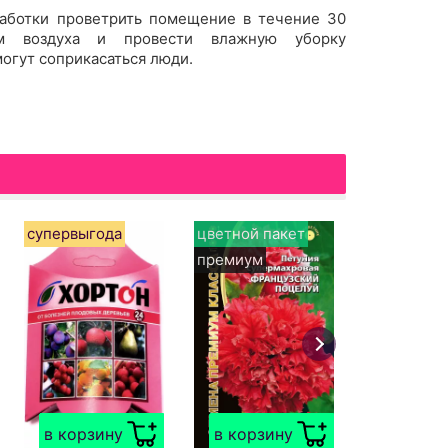
аботки проветрить помещение в течение 30
м воздуха и провести влажную уборку
могут соприкасаться люди.
супервыгода
цветной пакет
цветной п
премиум
скидка
в корзи
Малина
ГРОМИЛ
в корзину
в корзину
Ягоды кр