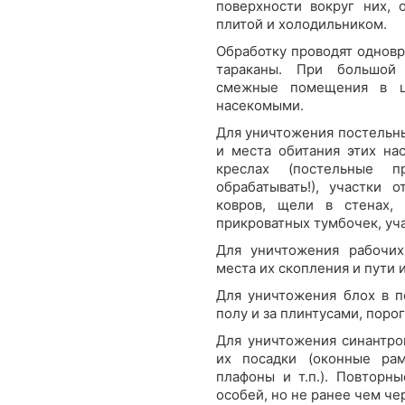
поверхности вокруг них, 
плитой и холодильником.
Обработку проводят однов
тараканы. При большой
смежные помещения в ц
насекомыми.
Для уничтожения постельн
и места обитания этих нас
креслах (постельные 
обрабатывать!), участки 
ковров, щели в стенах, 
прикроватных тумбочек, уч
Для уничтожения рабочих
места их скопления и пути
Для уничтожения блох в 
полу и за плинтусами, порог
Для уничтожения синантро
их посадки (оконные рам
плафоны и т.п.). Повторн
особей, но не ранее чем че