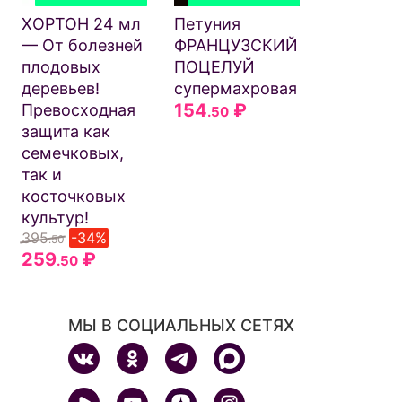
ароматны
ХОРТОН 24 мл
Петуния
очень
— От болезней
ФРАНЦУЗСКИЙ
приятног
плодовых
ПОЦЕЛУЙ
сбаланси
деревьев!
супермахровая
кисло-
154
₽
Превосходная
.50
сладкого
защита как
вкуса!
семечковых,
145
-32
.50
так и
99
₽
.50
косточковых
культур!
395
-34%
.50
259
₽
.50
МЫ В СОЦИАЛЬНЫХ СЕТЯХ