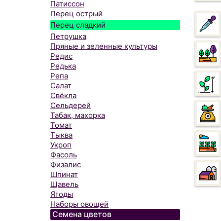
Патиссон
Перец острый
Перец сладкий
Петрушка
Пряные и зеленные культуры
Редис
Редька
Репа
Салат
Свёкла
Сельдерей
Табак, махорка
Томат
Тыква
Укроп
Фасоль
Физалис
Шпинат
Щавель
Ягоды
Наборы овощей
Семена цветов