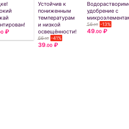
ке!
Устойчив к
Водорастворим
окий
пониженным
удобрение с
жай
температурам
микроэлемента
56
-13%
нтирован!
и низкой
.00
49
₽
₽
освещённости!
.00
00
66
-41%
.50
39
₽
.00