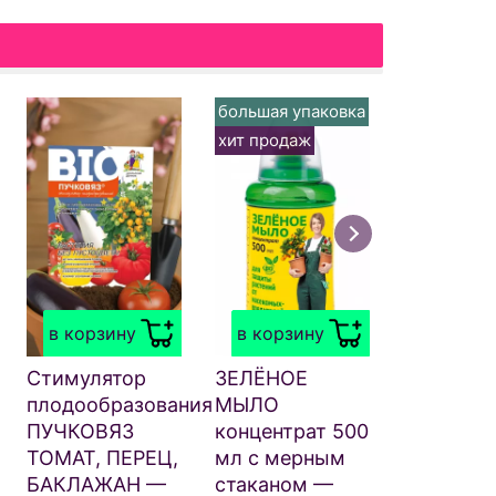
большая упаковка
большая у
хит продаж
хит прода
в корзи
ЗЕЛЁНОЕ
МЫЛО 70
в корзину
в корзину
распыли
— Стари
Стимулятор
ЗЕЛЁНОЕ
народное
плодообразования
МЫЛО
средство
ПУЧКОВЯЗ
концентрат 500
защиты
ТОМАТ, ПЕРЕЦ,
мл с мерным
растений
БАКЛАЖАН —
стаканом —