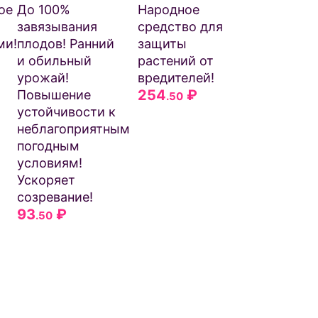
вредител
ое
До 100%
Народное
249
₽
.50
завязывания
средство для
ми!
плодов! Ранний
защиты
и обильный
растений от
урожай!
вредителей!
254
₽
Повышение
.50
устойчивости к
неблагоприятным
погодным
условиям!
Ускоряет
созревание!
93
₽
.50