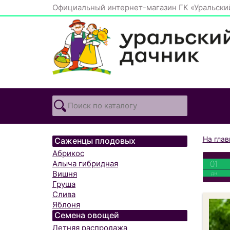
Официальный интернет-магазин ГК «Уральски
На гла
Саженцы плодовых
Абрикос
01
Алыча гибридная
Вишня
дн
Груша
Слива
Яблоня
Семена овощей
Летняя распродажа