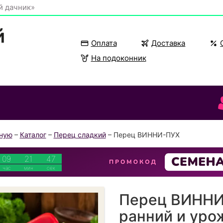
й дачник»
Оплата
Доставка
На подоконник
вную
–
Каталог
–
Перец сладкий
– Перец ВИННИ-ПУХ
09
21
46
час
мин
сек
Перец ВИННИ
ранний и уро