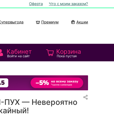
Оферта
Что с моим заказом?
Супервыгода
Премиум
Акции
Кабинет
Корзина
Войти на сайт
Пока пустая
-ПУХ — Невероятно
жайный!