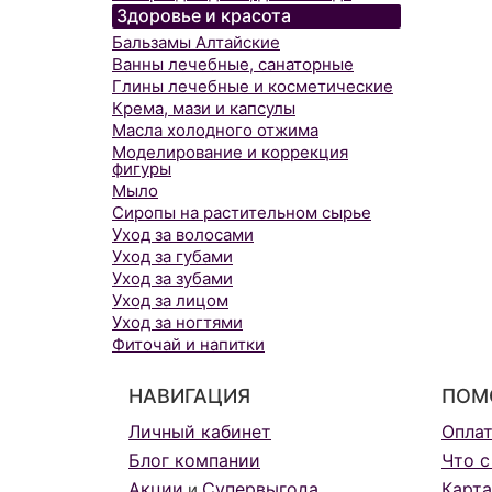
Здоровье и красота
Бальзамы Алтайские
Ванны лечебные, санаторные
Глины лечебные и косметические
Крема, мази и капсулы
Масла холодного отжима
Моделирование и коррекция
фигуры
Мыло
Сиропы на растительном сырье
Уход за волосами
Уход за губами
Уход за зубами
Уход за лицом
Уход за ногтями
Фиточай и напитки
НАВИГАЦИЯ
ПОМ
Личный кабинет
Опла
Блог компании
Что с
Акции
Супервыгода
Карта
и