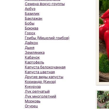
Семена фокус-группы
Арбуз
Базилик
Баклажан
Бобы
Брюква
Горох
Грибы (Мицелий грибов)
Дайкон
Дыня
Земляника
Кабачок
Картофель
Капуста белокочанная
Капуста цветная
Другие виды капусты
Кориандр (Кинза)
Кукуруза
Лук репчатый
Лук многолетний
Морковь
Огурец