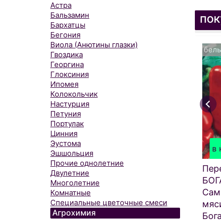
Астра
Бальзамин
пок
Бархатцы
Бегония
Виола (Анютины глазки)
белы
Гвоздика
Георгина
Глоксиния
Ипомея
Колокольчик
Настурция
Петуния
Портулак
Цинния
Эустома
в 
Эшшольция
Прочие однолетние
Пер
Двулетние
БОГ
Многолетние
Сам
Комнатные
Специальные цветочные смеси
мяс
Агрохимия
Бог