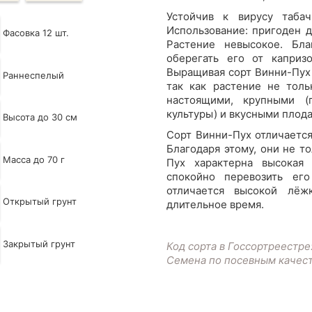
Устойчив к вирусу таба
Использование: пригоден д
Фасовка 12 шт.
Растение невысокое. Бл
оберегать его от капри
Выращивая сорт Винни-Пух 
Раннеспелый
так как растение не толь
настоящими, крупными 
культуры) и вкусными плод
Высота до 30 см
Сорт Винни-Пух отличаетс
Благодаря этому, они не т
Масса до 70 г
Пух характерна высокая
спокойно перевозить ег
отличается высокой лёж
Открытый грунт
длительное время.
Закрытый грунт
Код сорта в Госсортреестре
Семена по посевным качес