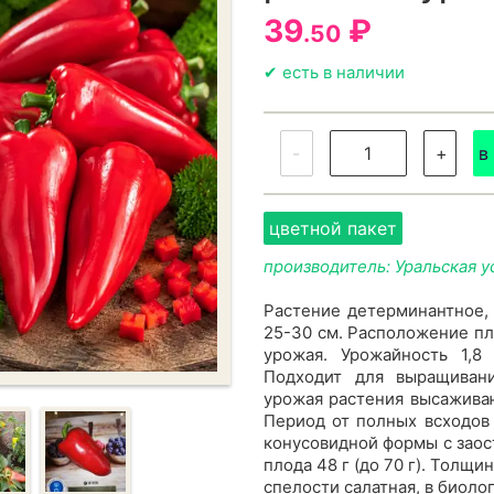
39
₽
.50
✔ есть в наличии
-
+
в
цветной пакет
производитель: Уральская у
Растение детерминантное,
25-30 см. Расположение п
урожая. Урожайность 1,8 
Подходит для выращиван
урожая растения высаживаю
Период от полных всходов 
конусовидной формы с заос
плода 48 г (до 70 г). Толщи
спелости салатная, в биоло