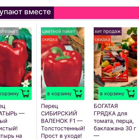
упают вместе
й пакет
цветной пакет
хит продаж
скидка
скидка
корзину
в корзину
в корзину
ец
Перец
БОГАТАЯ
АТЫРЬ —
СИБИРСКИЙ
ГРЯДКА для
ый
ВАЛЕНОК F1 —
томата, перца,
истый!
Толстостенный!
баклажана 30 г
атырь на
Прост в уходе!
—