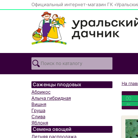
Официальный интернет-магазин ГК «Уральски
На гла
Саженцы плодовых
Абрикос
00
Алыча гибридная
Вишня
дн
Груша
Слива
Яблоня
Семена овощей
Летняя распродажа