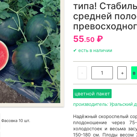
типа! Стабил
средней поло
превосходног
55
₽
.50
✔ есть в наличии
-
+
в
цветной пакет
производитель: Уральский 
Надёжный скороспелый сорт
Фасовка 10 шт.
плодоношение через 75-
холодостоек и весьма зас
150-180 см. Плоды весом 