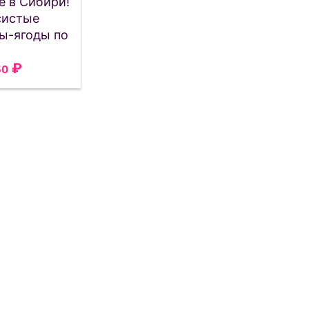
е в Сибири!
систые
ы-ягоды по
!
₽
50