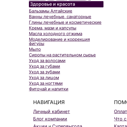
Здоровье и красота
Бальзамы Алтайские
Ванны лечебные, санаторные
Глины лечебные и косметические
Крема, мази и капсулы
Масла холодного отжима
Моделирование и коррекция
фигуры
Мыло
Сиропы на растительном сырье
Уход за волосами
Уход за губами
Уход за зубами
Уход за лицом
Уход за ногтями
Фиточай и напитки
НАВИГАЦИЯ
ПОМ
Личный кабинет
Опла
Блог компании
Что с
Акции
Супервыгода
Карта
и