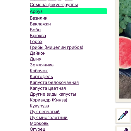
Семена фокус-группы
Арбуз
Базилик
Баклажан
Бобы
Брюква
Горох
Грибы (Мицелий грибов)
Дайкон
Дыня
Земляника
Кабачок
Картофель
Капуста белокочанная
Капуста цветная
Другие виды капусты
Кориандр (Кинза)
Кукуруза
Лук репчатый
Лук многолетний
Морковь
Огурец