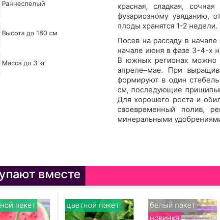
Раннеспелый
красная, сладкая, сочная
фузариозному увяданию, о
плоды хранятся 1-2 недели.
Высота до 180 см
Посев на рассаду в начале
начале июня в фазе 3-4-х 
В южных регионах можно в
Масса до 3 кг
апреле–мае. При выращи
формируют в один стебель
см, последующие прищипыв
Для хорошего роста и оби
своевременный полив, ре
минеральными удобрениям
упают вместе
ной пакет
цветной пакет
белый пакет
новинка