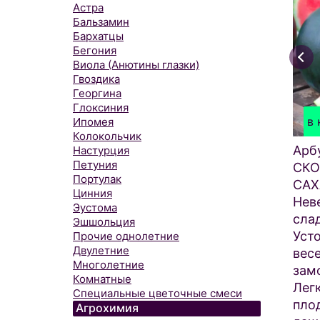
Астра
Бальзамин
Бархатцы
Бегония
Виола (Анютины глазки)
Гвоздика
Георгина
Глоксиния
в 
Ипомея
Колокольчик
Арб
Настурция
Петуния
СК
Портулак
САХ
Цинния
Нев
Эустома
сла
Эшшольция
Уст
Прочие однолетние
Двулетние
вес
Многолетние
зам
Комнатные
Легк
Специальные цветочные смеси
пло
Агрохимия