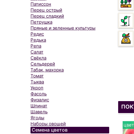
Патиссон
Перец острый
Перец сладкий
Петрушка
Пряные и зеленные культуры
Редис
Редька
Репа
Салат
Свёкла
Сельдерей
Табак, махорка
Томат
Тыква
Укроп
Фасоль
Физалис
пок
Шпинат
Щавель
Ягоды
Наборы овощей
цвет
Семена цветов