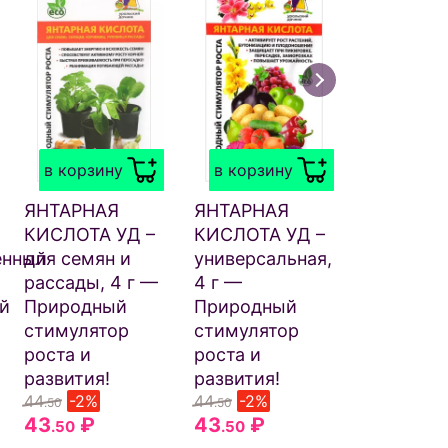
в корзи
БИОГУМА
МИКРОЭ
в корзину
в корзину
44
₽
.50
ЯНТАРНАЯ
ЯНТАРНАЯ
КИСЛОТА УД –
КИСЛОТА УД –
енный
для семян и
универсальная,
рассады, 4 г —
4 г —
й
Природный
Природный
стимулятор
стимулятор
роста и
роста и
развития!
развития!
44
-2%
44
-2%
.50
.50
43
₽
43
₽
.50
.50