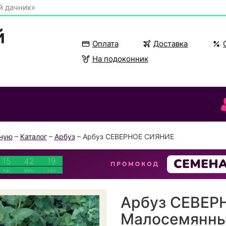
й дачник»
Оплата
Доставка
На подоконник
вную
–
Каталог
–
Арбуз
– Арбуз СЕВЕРНОЕ СИЯНИЕ
15
42
18
час
мин
сек
Арбуз СЕВЕР
Малосемянны