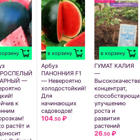
корзину
в корзину
в корзину
уз
Арбуз
ГУМАТ КАЛИЯ
ОРОСПЕЛЫЙ
ПАНОННИЯ F1
—
АРНЫЙ —
— Невероятно
Высококачеств
ероятно
холодостойкий!
концентрат,
дкий!
Для
способствующи
ойчив к
начинающих
улучшению
енним
садоводов!
роста и
104
₽
орозкам!
развития
.50
о растёт и
растений
26
₽
доносит
.50