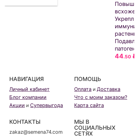
Повыша
всхожес
Укрепля
иммунит
растений
Подавля
патогены
44
₽
.50
НАВИГАЦИЯ
ПОМОЩЬ
Личный кабинет
Оплата
Доставка
и
Блог компании
Что с моим заказом?
Акции
Супервыгода
Карта сайта
и
КОНТАКТЫ
МЫ В
СОЦИАЛЬНЫХ
zakaz@semena74.com
СЕТЯХ