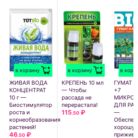
в корзину
в корзину
в корз
ЖИВАЯ ВОДА
КРЕПЕНЬ 10 мл
ГУМАТ 
КОНЦЕНТРАТ
— Чтобы
+7
10 г —
рассада не
МИКРОЭ
Биостимулятор
перерастала!
ДЛЯ РА
115
₽
роста и
—
.50
корнеобразования
Обеспеч
растений!
хорошу
46
₽
прижива
.50