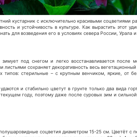
етний кустарник с исключительно красивыми соцветиями р
ность и устойчивость в культуре. Как вырастить этот уд
нать для возведения его в условиях севера России, Урала 
о зимует под снегом и легко восстанавливается после 
ыми листьями сохраняет декоративность весь вегетационный
ух типов: стерильные – с крупным венчиком, яркие, от б
удаются и стабильно цветут в грунте только два вида гор
текущем году, поэтому даже после суровых зим и сильной
полушаровидные соцветия диаметром 15-25 см. Цветёт с пе