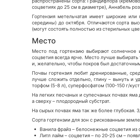
распространены сорта: Грандифлора (кремов
соцветиях до 25 см в диаметре), Аннабель ро
Гортензия метельчатая имеет широкие или 
середины) до октября. Отличаются сорта вы
(могут состоять полностью из стерильных цве
Место
Место под гортензию выбирают солнечное и
соцветия всегда ярче. Место лучше выбирать 
и, желательно, чтобы покров был достаточным.
Почвы гортензия любит дренированные, сре
лучше сложить отдельно, глину – вынуть и у
торфом (5-8 л), суперфосфатом (100-150 г/куст)
На легких песчаных и супесчаных почвах яма 
а сверху – плодородный субстрат.
На сырых почвах яма так же более глубокая. 
Сорта гортензии для зон с рискованным земл
Ванила фрайз – белоснежные соцветия из с
Литл лайм – соцветия – по 20-25 см – по