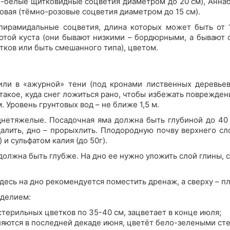
о-белые щитковидные соцветия диаметром до 20 см), Аннаб
зовая (тёмно-розовые соцветия диаметром до 15 см).
пирамидальные соцветия, длина которых может быть от 1
сотой куста (они бывают низкими – бордюрными, а бывают 
тков или быть смешанного типа), цветом.
ли в «ажурной» тени (под кронами лиственных деревьев)
такое, куда снег ложиться рано, чтобы избежать поврежде
 Уровень грунтовых вод – не ближе 1,5 м.
днетяжелые. Посадочная яма должна быть глубиной до 40 
далить, дно – прорыхлить. Плодородную почву верхнего сл
 и сульфатом калия (до 50г).
должна быть глубже. На дно ее нужно уложить слой глины, 
Здесь на дно рекомендуется поместить дренаж, а сверху – п
еделием:
терильных цветков по 35-40 см, зацветает в конце июля;
являются в последней декаде июня, цветёт бело-зелеными с