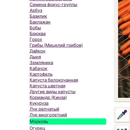
Семена фокус-группы
Арбуз
Базилик
Баклажан
Бобы
Брюква
Горох
Грибы (Мицелий грибов)
Дайкон
Дыня
Земляника
Кабачок
Картофель
Капуста белокочанная
Капуста цветная
Другие виды капусты
Кориандр (Кинза)
Кукуруза
Лук репчатый
Лук многолетний
Морковь
Огурец