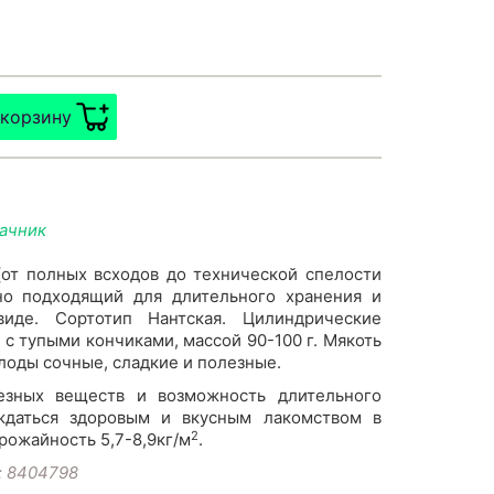
 корзину
дачник
от полных всходов до технической спелости
чно подходящий для длительного хранения и
иде. Сортотип Нантская. Цилиндрические
с тупыми кончиками, массой 90-100 г. Мякоть
лоды сочные, сладкие и полезные.
езных веществ и возможность длительного
аждаться здоровым и вкусным лакомством в
2
рожайность 5,7-8,9кг/м
.
: 8404798