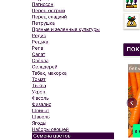
Патиссон
Перец острый
Перец сладкий
Петрушка
Пряные и зеленные культуры
Редис
Редька
пок
Репа
Салат
Свёкла
Сельдерей
белы
Табак, махорка
Томат
Тыква
Укроп
Фасоль
Физалис
Шпинат
Щавель
Ягоды
Наборы овощей
в 
Семена цветов