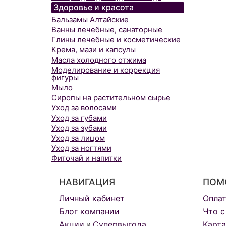
Здоровье и красота
Бальзамы Алтайские
Ванны лечебные, санаторные
Глины лечебные и косметические
Крема, мази и капсулы
Масла холодного отжима
Моделирование и коррекция
фигуры
Мыло
Сиропы на растительном сырье
Уход за волосами
Уход за губами
Уход за зубами
Уход за лицом
Уход за ногтями
Фиточай и напитки
НАВИГАЦИЯ
ПОМ
Личный кабинет
Опла
Блог компании
Что с
Акции
Супервыгода
Карта
и