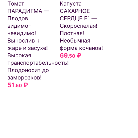
=13
₽
.30
Томат
Капуста
26
₽
.50
ПАРАДИГМА —
САХАРНОЕ
Плодов
СЕРДЦЕ F1 —
видимо-
Скороспелая!
невидимо!
Плотная!
Вынослив к
Необычная
жаре и засухе!
форма кочанов!
69
₽
Высокая
.50
транспортабельность!
Плодоносит до
заморозков!
51
₽
.50