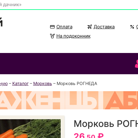
й дачник»
Оплата
Доставка
На подоконник
вную
–
Каталог
–
Морковь
– Морковь РОГНЕДА
Морковь РОГ
26
₽
.50