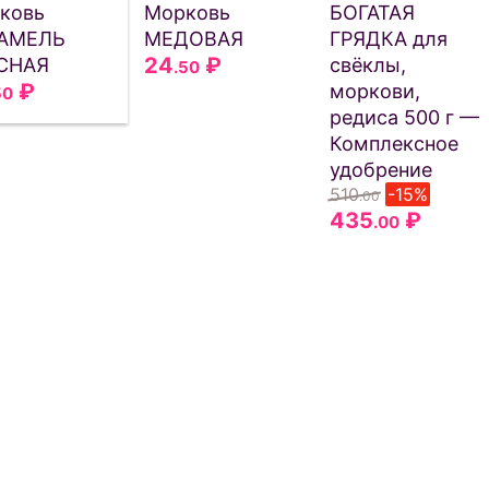
ковь
Морковь
БОГАТАЯ
АМЕЛЬ
МЕДОВАЯ
ГРЯДКА для
24
₽
СНАЯ
свёклы,
.50
₽
моркови,
50
редиса 500 г —
Комплексное
удобрение
510
-15%
.00
435
₽
.00