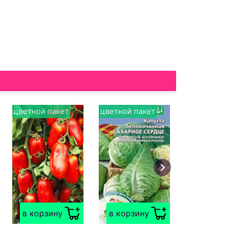
цветной пакет
цветной пакет
белый пак
срок годно
в корзи
Базилик
ФИОЛЕТ
в корзину
в корзину
короткий срок