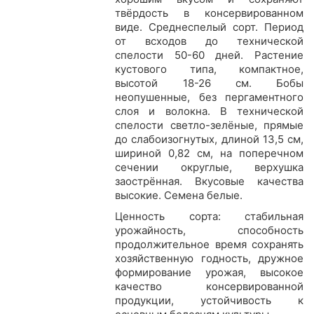
тв
ё
рдость в консервированном
виде. Среднеспелый сорт. Период
от всходов до технической
спелости 50-60 дней. Растение
кустового типа, компактное,
высотой 18-26 см. Бобы
неопушенные, без пергаментного
слоя и волокна. В технической
спелости светло-зел
ё
ные, прямые
до слабоизогнутых, длиной 13,5 см,
шириной 0,82 см, на поперечном
сечении округлые, верхушка
заостр
ё
нная. Вкусовые качества
высокие. Семена белые.
Ценность сорта: стабильная
урожайность, способность
продолжительное время сохранять
хозяйственную годность, дружное
формирование урожая, высокое
качество консервированной
продукции, устойчивость к