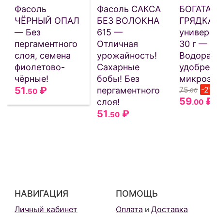
Фасоль
Фасоль САКСА
БОГАТАЯ
ЧЁРНЫЙ ОПАЛ
БЕЗ ВОЛОКНА
ГРЯДКА
— Без
615 —
универс
пергаментного
Отличная
30 г —
слоя, семена
урожайность!
Водорас
фиолетово-
Сахарные
удобрен
чёрные!
бобы! Без
микроэл
51
₽
75
-21
пергаментного
.50
.00
59
₽
слоя!
.00
51
₽
.50
НАВИГАЦИЯ
ПОМОЩЬ
Личный кабинет
Оплата
Доставка
и