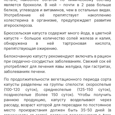
является брокколи. В ней – почти в 2 раза больше
белков, углеводов и витаминов, чем в остальных видах.
Употребление её препятствует накоплению
холестерина в организме, предупреждает развитие
атеросклероза.
Брюссельская капуста содержит много йода, в цветной
капусте – большое количество солей железа и калия,
обнаружена в ней тартроновая кислота,
препятствующая ожирению.
Белокочанную капусту рекомендуют включать в рацион
при сердечно-сосудистых заболеваниях. Свежий сок её
употребляют для лечения язвы желудка, при гастритах,
заболеваниях печени.
По продолжительности вегетационного периода сорта
капусты разделены на группы спелости: скороспелые
(100-120 суток), среднеспелые (125-150 суток),
позднеспелые (более 150 суток). Чтобы получить
раннюю продукцию, капусту возделывают через
рассаду, возраст которой для пересадки по постоянное
место произрастания должен быть 35-50 дней (в