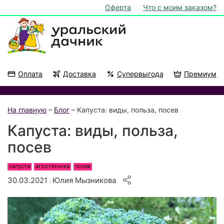
Оферта
Что с моим заказом?
Оплата
Доставка
Супервыгода
Премиум
Акции
На подоконник
На главную
–
Блог
– Капуста: виды, польза, посев
Капуста: виды, польза,
посев
капуста
агротехника
посев
30.03.2021
Юлия Мызникова
|