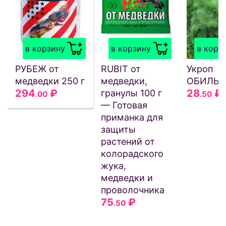
в корзину
в корзину
в корз
РУБЕЖ от
RUBIT от
Укроп
медведки 250 г
медведки,
ОБИЛЬ
294
₽
28
₽
гранулы 100 г
.00
.50
— Готовая
приманка для
защиты
растений от
колорадского
жука,
медведки и
проволочника
75
₽
.50