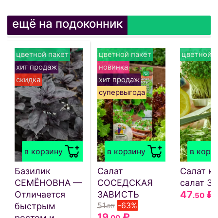
ещё на подоконник
цветной пакет
цветной пакет
цветной п
хит продаж
новинка
скидка
хит продаж
супервыгода
в корзину
в корзину
в корз
Базилик
Салат
Салат кр
СЕМЁНОВНА —
СОСЕДСКАЯ
салат З
47
₽
Отличается
ЗАВИСТЬ
.50
51
-63%
быстрым
.50
19
₽
ростом и
.00