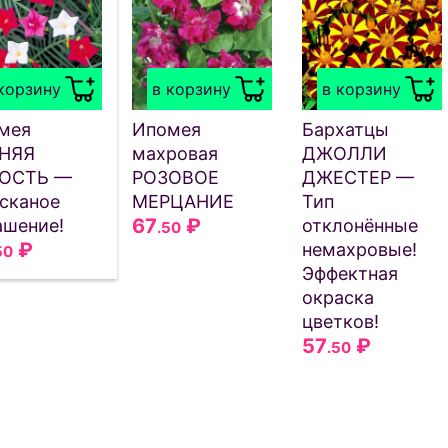
корзину
в корзину
в корзину
мея
Ипомея
Бархатцы
НЯЯ
махровая
ДЖОЛЛИ
ОСТЬ —
РОЗОВОЕ
ДЖЕСТЕР —
сканое
МЕРЦАНИЕ
Тип
67
₽
ашение!
отклонённые
.50
₽
немахровые!
50
Эффектная
окраска
цветков!
57
₽
.50