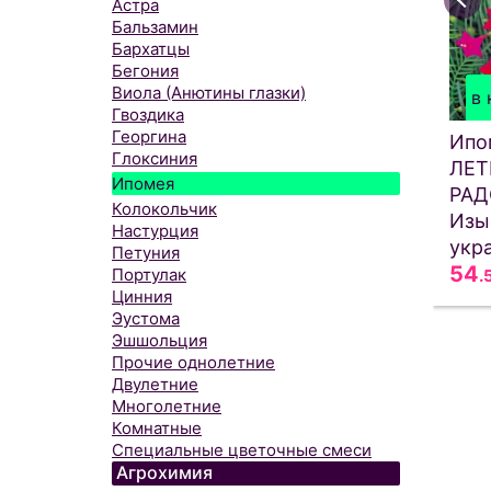
Астра
Бальзамин
Бархатцы
Бегония
Виола (Анютины глазки)
в 
Гвоздика
Георгина
Ипо
Глоксиния
ЛЕТ
Ипомея
РАД
Колокольчик
Изы
Настурция
укр
Петуния
54
Портулак
.
Цинния
Эустома
Эшшольция
Прочие однолетние
Двулетние
Многолетние
Комнатные
Специальные цветочные смеси
Агрохимия