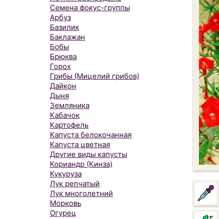
Семена фокус-группы
Арбуз
Базилик
Баклажан
Бобы
Брюква
Горох
Грибы (Мицелий грибов)
Дайкон
Дыня
Земляника
Кабачок
Картофель
Капуста белокочанная
Капуста цветная
Другие виды капусты
Кориандр (Кинза)
Кукуруза
Лук репчатый
Лук многолетний
Морковь
Огурец