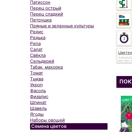
Патиссон
Перец острый
Перец сладкий
Петрушка
Пряные и зеленные культуры
Редис
Редька
Репа
Салат
Цвете
Свёкла
ЯНВ
ФЕВ
Сельдерей
Табак, махорка
Томат
Тыква
пок
Укроп
Фасоль
Физалис
цвет
Шпинат
Щавель
Ягоды
Наборы овощей
Семена цветов