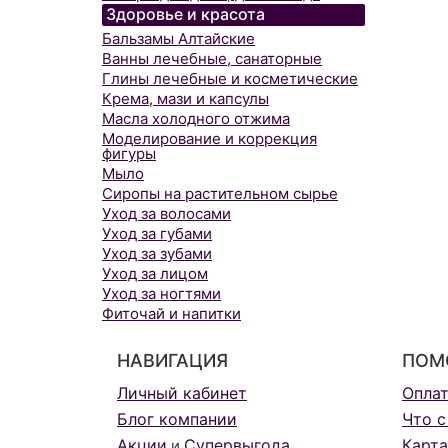
Здоровье и красота
Бальзамы Алтайские
Ванны лечебные, санаторные
Глины лечебные и косметические
Крема, мази и капсулы
Масла холодного отжима
Моделирование и коррекция
фигуры
Мыло
Сиропы на растительном сырье
Уход за волосами
Уход за губами
Уход за зубами
Уход за лицом
Уход за ногтями
Фиточай и напитки
НАВИГАЦИЯ
ПОМ
Личный кабинет
Опла
Блог компании
Что с
Акции
Супервыгода
Карта
и