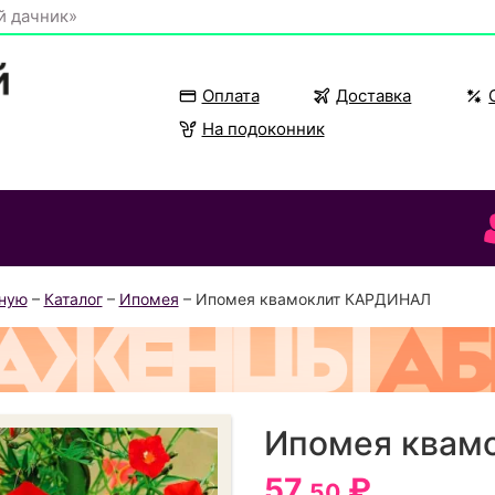
й дачник»
Оплата
Доставка
На подоконник
вную
–
Каталог
–
Ипомея
– Ипомея квамоклит КАРДИНАЛ
Ипомея квам
57
₽
.50