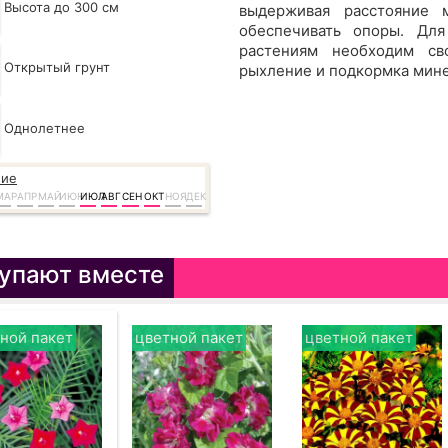
Высота до 300 см
выдерживая расстояние 
обеспечивать опоры. Дл
растениям необходим св
Открытый грунт
рыхление и подкормка мин
Однолетнее
ние
МАР
АПР
МАЙ
ИЮН
ИЮЛ
АВГ
СЕН
ОКТ
НОЯ
ДЕК
упают вместе
ной пакет
цветной пакет
цветной пакет