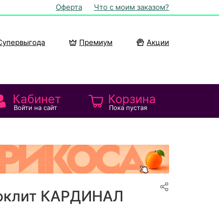
Оферта
Что с моим заказом?
Супервыгода
Премиум
Акции
Кабинет
Корзина
Войти на сайт
Пока пустая
оклит КАРДИНАЛ