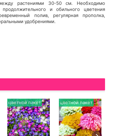
между растениями 30-50 см. Необходимо
я продолжительного и обильного цветения
оевременный полив, регулярная прополка,
еральными удобрениями.
цветной пакет
цветной пакет
цветной п
премиум
с