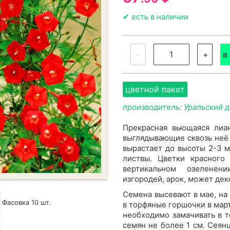
✔ есть в наличии
-
+
в
цветной пакет
производитель: Уральский 
Прекрасная вьющаяся лиа
выглядывающие сквозь неё 
вырастает до высоты 2-3 м
листвы. Цветки красного
вертикальном озеленен
изгородей, арок, может дек
Семена высевают в мае, на
Фасовка 10 шт.
в торфяные горшочки в март
необходимо замачивать в т
семян не более 1 см. Сеян