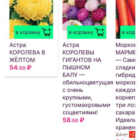
в корзину
в корзину
в корз
Астра
Астра
Морков
КОРОЛЕВА В
КОРОЛЕВЫ
МАРМЕЛ
ЖЁЛТОМ
ГИГАНТОВ НА
— Самы
54
₽
ПЫШНОМ
сладкий
.50
БАЛУ —
гибрид
обильноцветущая
моркови
с очень
каждом
крупными,
корнепл
густомахровыми
три лож
соцветиями!
сахара!
58
₽
Идеальн
.50
хранения
84
-24
.50