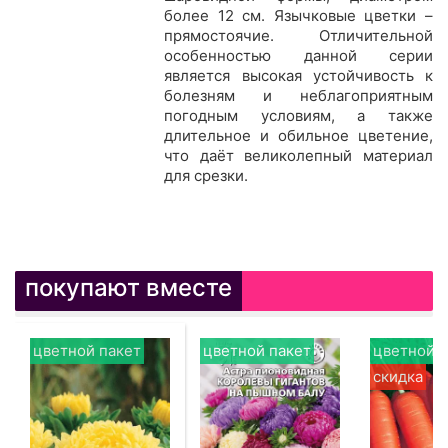
более 12 см. Язычковые цветки –
прямостоячие. Отличительной
особенностью данной серии
является высокая устойчивость к
болезням и неблагоприятным
погодным условиям, а также
длительное и обильное цветение,
что даёт великолепный материал
для срезки.
покупают вместе
цветной пакет
цветной пакет
цветной п
скидка