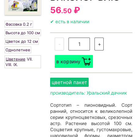
56
₽
.50
✔ есть в наличии
Фасовка 0.2 г
Высота до 100 см
Цветок до 12 см
-
+
Однолетнее
Цветение
VII.
в корзину
VIII.
IX.
цветной пакет
производитель: Уральский дачник
Сортотип – пионовидный. Сорт
ранний, относится к великолепной
серии крупноцветковых, срезочных
астр. Растение высотой 100 см.
Соцветия крупные, густомахровые,
шаровидной формы, диаметром