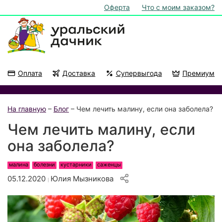
Оферта
Что с моим заказом?
Оплата
Доставка
Супервыгода
Премиум
Акции
На подоконник
На главную
–
Блог
– Чем лечить малину, если она заболела?
Чем лечить малину, если
она заболела?
малина
болезни
кустарники
саженцы
05.12.2020
Юлия Мызникова
|