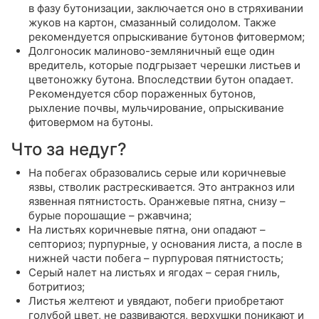
в фазу бутонизации, заключается оно в стряхивании
жуков на картон, смазанный солидолом. Также
рекомендуется опрыскивание бутонов фитовермом;
Долгоносик малиново-земляничный еще один
вредитель, которые подгрызает черешки листьев и
цветоножку бутона. Впоследствии бутон опадает.
Рекомендуется сбор пораженных бутонов,
рыхление почвы, мульчирование, опрыскивание
фитовермом на бутоны.
Что за недуг?
На побегах образовались серые или коричневые
язвы, стволик растрескивается. Это антракноз или
язвенная пятнистость. Оранжевые пятна, снизу –
бурые порошащие – ржавчина;
На листьях коричневые пятна, они опадают –
септориоз; пурпурные, у основания листа, а после в
нижней части побега – пурпуровая пятнистость;
Серый налет на листьях и ягодах – серая гниль,
ботритиоз;
Листья желтеют и увядают, побеги приобретают
голубой цвет, не развиваются, верхушки поникают и