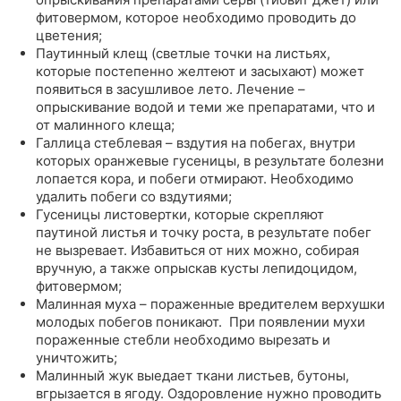
фитовермом, которое необходимо проводить до
цветения;
Паутинный клещ (светлые точки на листьях,
которые постепенно желтеют и засыхают) может
появиться в засушливое лето. Лечение –
опрыскивание водой и теми же препаратами, что и
от малинного клеща;
Галлица стеблевая – вздутия на побегах, внутри
которых оранжевые гусеницы, в результате болезни
лопается кора, и побеги отмирают. Необходимо
удалить побеги со вздутиями;
Гусеницы листовертки, которые скрепляют
паутиной листья и точку роста, в результате побег
не вызревает. Избавиться от них можно, собирая
вручную, а также опрыскав кусты лепидоцидом,
фитовермом;
Малинная муха – пораженные вредителем верхушки
молодых побегов поникают. При появлении мухи
пораженные стебли необходимо вырезать и
уничтожить;
Малинный жук выедает ткани листьев, бутоны,
вгрызается в ягоду. Оздоровление нужно проводить