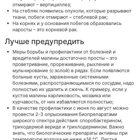
отмирают – вертициллез;
На стеблях появились опухоли, которые разрывают
ткани, побеги отмирают – стеблевой рак;
На корнях и у основания побегов образовались
наросты – это корневой рак.
Лучше предупредить
Меры борьбы и профилактики от болезней и
вредителей малины достаточно просты – это
проветривание, прореживание, рыхление и
мульчирование (с золой) в рядах. Если появляются
больные кусты, зараженные системными
болезнями, распространяющимися по сосудам, надо
полностью их удалить и сжечь. К примеру, если у
кустов малины карликовость, мозаика или
курчавость, от них избавляются полностью;
В качестве профилактики с июня по август можно
провести 2-3 опрыскивания биопрепаратами
широкого спектра действия: споробактерином,
триходермой вериде и трихлодермином. Важно
знать, что биологические препараты активны при
температуре воздуха не ниже +16 °С. Листья