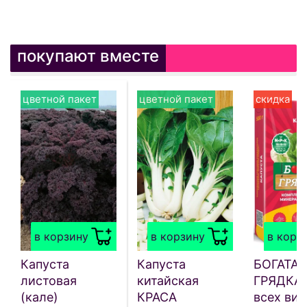
покупают вместе
цветной пакет
цветной пакет
скидка
в корзину
в корзину
в корз
Капуста
Капуста
БОГАТАЯ
листовая
китайская
ГРЯДКА 
(кале)
КРАСА
всех ви