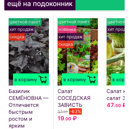
ещё на подоконник
цветной пакет
цветной пакет
цветной п
хит продаж
новинка
хит прод
скидка
хит продаж
скидка
в корзину
в корзину
в корз
Базилик
Салат
Салат кр
СЕМЁНОВНА —
СОСЕДСКАЯ
салат З
47
₽
Отличается
ЗАВИСТЬ
.50
51
-63%
быстрым
.50
19
₽
ростом и
.00
ярким