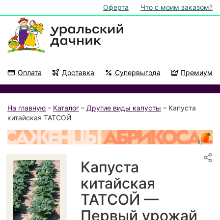
Оферта
Что с моим заказом?
Оплата
Доставка
Супервыгода
Премиум
Акции
На подоконник
На главную
–
Каталог
–
Другие виды капусты
– Капуста
китайская ТАТСОЙ
Капуста
китайская
ТАТСОЙ —
Первый урожай