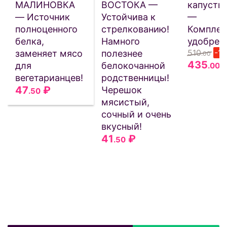
МАЛИНОВКА
ВОСТОКА —
капусты 
— Источник
Устойчива к
—
полноценного
стрелкованию!
Комплек
белка,
Намного
удобрен
510
-1
заменяет мясо
полезнее
.00
435
для
белокочанной
.00
вегетарианцев!
родственницы!
47
₽
Черешок
.50
мясистый,
сочный и очень
вкусный!
41
₽
.50