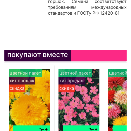
горшок. Семена соответствуют
требованиям международных
стандартов и ГОСТу РФ 12420-81
покупают вместе
цветной пакет
цветной пакет
цветной п
хит продаж
хит продаж
скидка
скидка