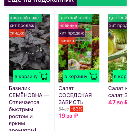
цветной пакет
цветной пакет
цветной п
хит продаж
новинка
хит прод
скидка
хит продаж
скидка
в корзину
в корзину
в корз
Базилик
Салат
Салат кр
СЕМЁНОВНА —
СОСЕДСКАЯ
салат З
47
₽
Отличается
ЗАВИСТЬ
.50
51
-63%
быстрым
.50
19
₽
ростом и
.00
ярким
ароматом!