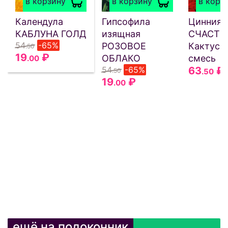
в корзину
в корзину
в корз
Календула
Гипсофила
Цинния
КАБЛУНА ГОЛД
изящная
СЧАСТЬ
54
-65%
РОЗОВОЕ
Кактусо
.50
19
₽
ОБЛАКО
смесь
.00
54
-65%
63
₽
.50
.50
19
₽
.00
ещё на подоконник