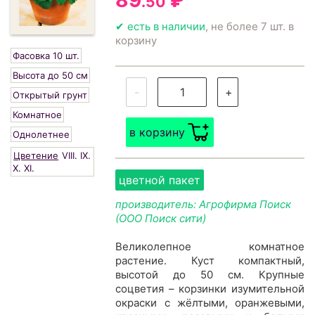
89
₽
.50
✔ есть в наличии
, не более 7 шт. в
корзину
Фасовка 10 шт.
Высота до 50 см
-
+
Открытый грунт
Комнатное
в корзину
Однолетнее
Цветение
VIII.
IX.
X.
XI.
цветной пакет
производитель: Агрофирма Поиск
(ООО Поиск сити)
Великолепное комнатное
растение. Куст компактный,
высотой до 50 см. Крупные
соцветия – корзинки изумительной
окраски с жёлтыми, оранжевыми,