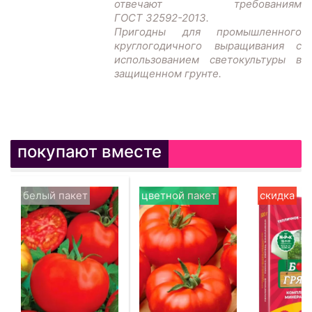
отвечают требованиям
ГОСТ 32592-2013.
Пригодны для промышленного
круглогодичного выращивания с
использованием светокультуры в
защищенном грунте.
покупают вместе
белый пакет
цветной пакет
скидка