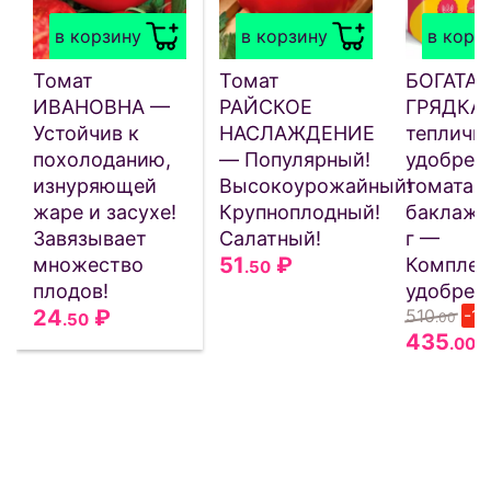
в корзину
в корзину
в корз
Томат
Томат
БОГАТАЯ
ИВАНОВНА —
РАЙСКОЕ
ГРЯДКА
Устойчив к
НАСЛАЖДЕНИЕ
тепличн
похолоданию,
— Популярный!
удобрен
изнуряющей
Высокоурожайный!
томата, 
жаре и засухе!
Крупноплодный!
баклажа
Завязывает
Салатный!
г —
51
₽
множество
Комплек
.50
плодов!
удобрен
24
₽
510
-1
.50
.00
435
.00