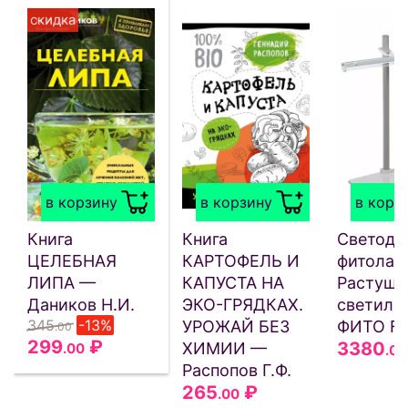
скидка
в корзину
в корзину
в корз
Книга
Книга
Светоди
ЦЕЛЕБНАЯ
КАРТОФЕЛЬ И
фитолам
ЛИПА —
КАПУСТА НА
Растущи
Даников Н.И.
ЭКО-ГРЯДКАХ.
светиль
345
-13%
УРОЖАЙ БЕЗ
ФИТО F1
.00
299
₽
3380
ХИМИИ —
.00
.00
Распопов Г.Ф.
265
₽
.00