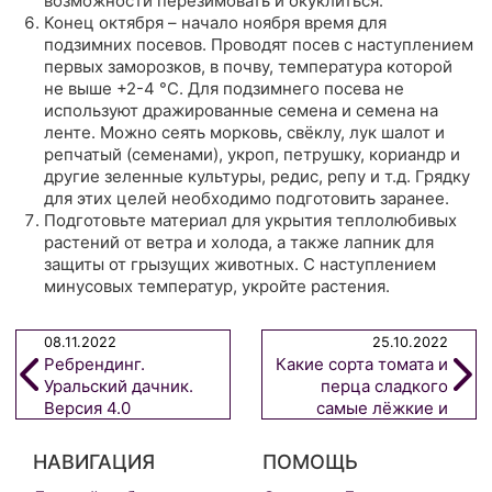
возможности перезимовать и окуклиться.
Конец октября – начало ноября время для
подзимних посевов. Проводят посев с наступлением
первых заморозков, в почву, температура которой
не выше +2-4 °С. Для подзимнего посева не
используют дражированные семена и семена на
ленте. Можно сеять морковь, свёклу, лук шалот и
репчатый (семенами), укроп, петрушку, кориандр и
другие зеленные культуры, редис, репу и т.д. Грядку
для этих целей необходимо подготовить заранее.
Подготовьте материал для укрытия теплолюбивых
растений от ветра и холода, а также лапник для
защиты от грызущих животных. С наступлением
минусовых температур, укройте растения.
08.11.2022
25.10.2022
Ребрендинг.
Какие сорта томата и
Уральский дачник.
перца сладкого
Версия 4.0
самые лёжкие и
транспортабельные?
НАВИГАЦИЯ
ПОМОЩЬ