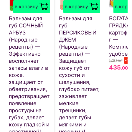
в корзину
в корзину
в корз
Бальзам для
Бальзам для
БОГАТАЯ
губ СОЧНЫЙ
губ
ГРЯДКА 
АРБУЗ
ПЕРСИКОВЫЙ
картофе
(Народные
ДЖЕМ
г —
рецепты) —
(Народные
Комплек
Эффективно
рецепты) —
удобрен
510
-1
восполняет
Защищает
.00
435
запасы влаги в
кожу губ от
.00
коже,
сухости и
защищает от
шелушения,
обветривания,
глубоко питает,
предотвращает
заживляет
появление
мелкие
простуды на
трещинки,
губах, делает
делает губы
кожу гладкой и
мягкими и
эластичной!
нежными!