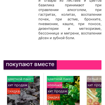
и отвары из листьев и цветов
базилика принимают при
отравлении алкоголем, при
гастритах, колитах, воспалении
почек, при астме, бронхите,
пневмонии, кашле, при поносе,
дизентерии и метеоризме,
бессоннице и мигрени, воспалении
дёсен и зубной боли.
покупают вместе
цветной пакет
цветной пакет
белый па
хит продаж
новинка
хит прод
скидка
хит продаж
скидка