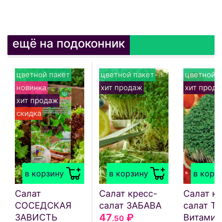
ещё на подоконник
цветной пакет
цветной пакет
цветной п
новинка
хит продаж
хит прод
хит продаж
скидка
в корзину
в корзину
в корз
Салат
Салат кресс-
Салат кр
СОСЕДСКАЯ
салат ЗАБАВА
салат Т
47
₽
ЗАВИСТЬ
Витами
.50