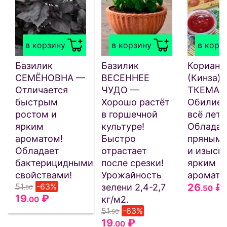
в корзину
в корзину
в корз
Базилик
Базилик
Корианд
СЕМЁНОВНА —
ВЕСЕННЕЕ
(Кинза)
Отличается
ЧУДО —
ТКЕМАЛ
быстрым
Хорошо растёт
Обилие 
ростом и
в горшечной
всё лето
ярким
культуре!
Обладае
ароматом!
Быстро
пряным 
Обладает
отрастает
и изыск
бактерицидными
после срезки!
ярким
свойствами!
Урожайность
аромато
51
-63%
26
₽
зелени 2,4-2,7
.50
.50
19
₽
кг/м2.
.00
51
-63%
.50
19
₽
.00