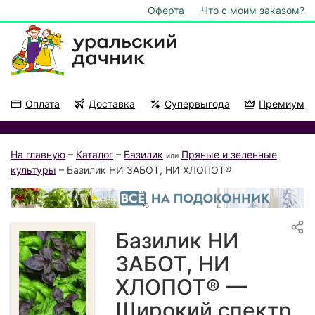
Оферта
Что с моим заказом?
Оплата
Доставка
Супервыгода
Премиум
Акции
На подоконник
На главную
–
Каталог
–
Базилик
Пряные и зеленные
или
культуры
– Базилик НИ ЗАБОТ, НИ ХЛОПОТ®
Базилик НИ
ЗАБОТ, НИ
ХЛОПОТ® —
Широкий спектр