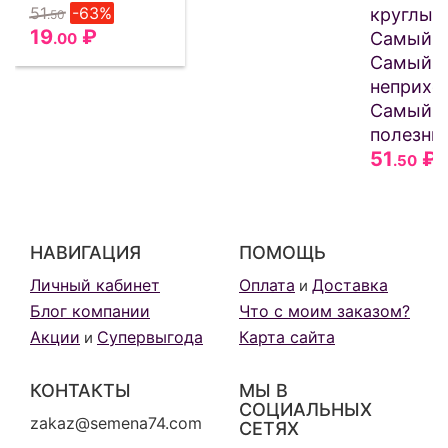
51
-63%
круглый 
.50
19
₽
Самый р
.00
Самый
неприхо
Самый
полезны
51
₽
.50
НАВИГАЦИЯ
ПОМОЩЬ
Личный кабинет
Оплата
Доставка
и
Блог компании
Что с моим заказом?
Акции
Супервыгода
Карта сайта
и
КОНТАКТЫ
МЫ В
СОЦИАЛЬНЫХ
zakaz@semena74.com
СЕТЯХ