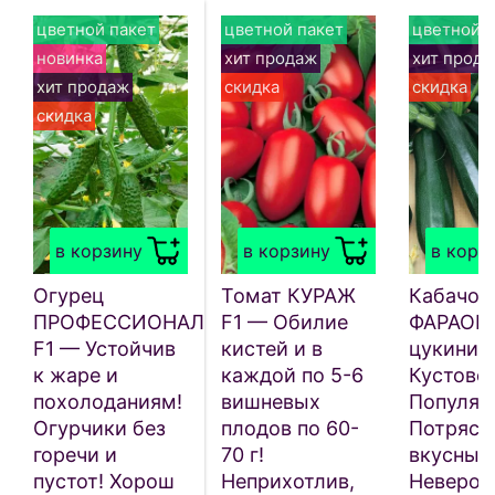
цветной пакет
цветной пакет
цветной п
новинка
хит продаж
хит прод
хит продаж
скидка
скидка
скидка
в корзину
в корзину
в корз
Огурец
Томат КУРАЖ
Кабачок
ПРОФЕССИОНАЛ
F1 — Обилие
ФАРАОН 
F1 — Устойчив
кистей и в
цукини!
к жаре и
каждой по 5-6
Кустово
похолоданиям!
вишневых
Популяр
Огурчики без
плодов по 60-
Потряс
горечи и
70 г!
вкусный
пустот! Хорош
Неприхотлив,
Невероя