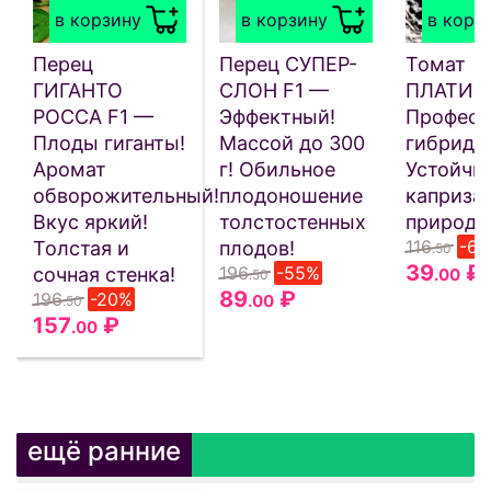
в корзину
в корзину
в корз
Перец
Перец СУПЕР-
Томат
ГИГАНТО
СЛОН F1 —
ПЛАТИН
РОССА F1 —
Эффектный!
Професс
Плоды гиганты!
Массой до 300
гибрид!
Аромат
г! Обильное
Устойчив
обворожительный!
плодоношение
каприза
Вкус яркий!
толстостенных
природы
116
-6
Толстая и
плодов!
.50
39
₽
196
-55%
сочная стенка!
.00
.50
89
₽
196
-20%
.00
.50
157
₽
.00
ещё ранние