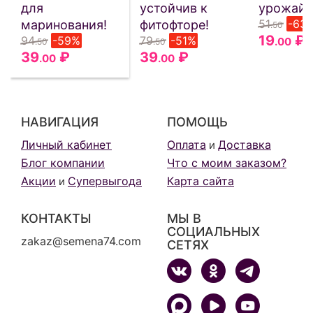
для
устойчив к
урожайн
51
-63
маринования!
фитофторе!
.50
19
₽
94
-59%
79
-51%
.00
.50
.50
39
₽
39
₽
.00
.00
НАВИГАЦИЯ
ПОМОЩЬ
Личный кабинет
Оплата
Доставка
и
Блог компании
Что с моим заказом?
Акции
Супервыгода
Карта сайта
и
КОНТАКТЫ
МЫ В
СОЦИАЛЬНЫХ
zakaz@semena74.com
СЕТЯХ