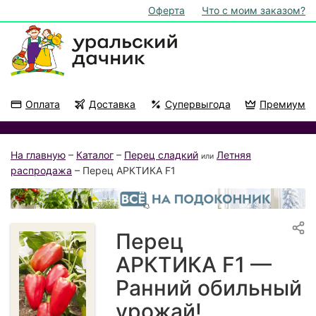
Оферта
Что с моим заказом?
Оплата
Доставка
Супервыгода
Премиум
Акции
На подоконник
На главную
–
Каталог
–
Перец сладкий
Летняя
или
распродажа
– Перец АРКТИКА F1
Перец
АРКТИКА F1 —
Ранний обильный
урожай!