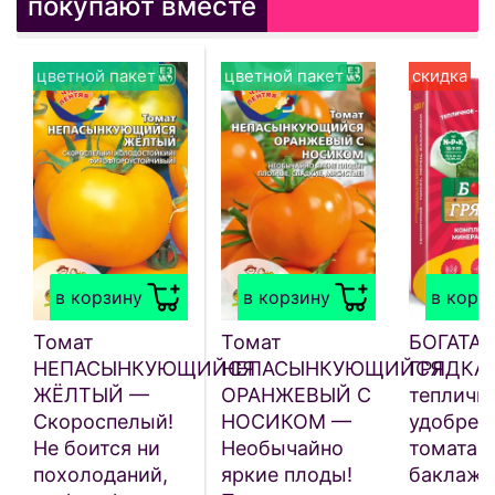
покупают вместе
цветной пакет
цветной пакет
скидка
в корзину
в корзину
в корз
Томат
Томат
БОГАТАЯ
НЕПАСЫНКУЮЩИЙСЯ
НЕПАСЫНКУЮЩИЙСЯ
ГРЯДКА
ЖЁЛТЫЙ —
ОРАНЖЕВЫЙ С
тепличн
Скороспелый!
НОСИКОМ —
удобрен
Не боится ни
Необычайно
томата, 
похолоданий,
яркие плоды!
баклажа