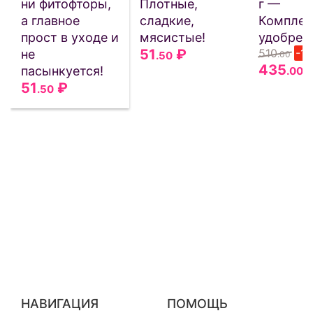
ни фитофторы,
Плотные,
г —
а главное
сладкие,
Комплек
прост в уходе и
мясистые!
удобрен
51
₽
510
-1
не
.50
.00
435
пасынкуется!
.00
51
₽
.50
НАВИГАЦИЯ
ПОМОЩЬ