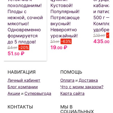
похолоданиям!
Кустовой!
кабачка
Плоды с
Популярный!
и патисс
нежной, сочной
Потрясающе
500 г —
мякотью!
вкусный!
Комплек
Одновременно
Невероятно
удобрен
510
-1
формируется
урожайный!
.00
435
51
-63%
до 5 плодов!
.00
.50
19
₽
64
-20%
.00
.50
51
₽
.50
НАВИГАЦИЯ
ПОМОЩЬ
Личный кабинет
Оплата
Доставка
и
Блог компании
Что с моим заказом?
Акции
Супервыгода
Карта сайта
и
КОНТАКТЫ
МЫ В
СОЦИАЛЬНЫХ