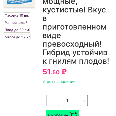
мощные,
кустистые! Вкус
Фасовка 10 шт.
в
Раннеспелый
приготовленном
Плод до 30 см
виде
Масса до 1.2 кг
превосходный!
Гибрид устойчив
к гнилям плодов!
51
₽
.50
✔ есть в наличии
-
+
в корзину