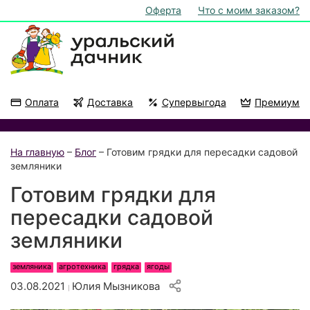
Оферта
Что с моим заказом?
Оплата
Доставка
Супервыгода
Премиум
Акции
На подоконник
На главную
–
Блог
– Готовим грядки для пересадки садовой
земляники
Готовим грядки для
пересадки садовой
земляники
земляника
агротехника
грядка
ягоды
03.08.2021
Юлия Мызникова
|