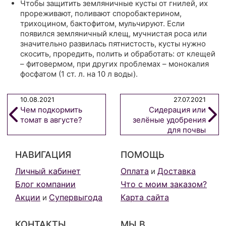
Чтобы защитить земляничные кусты от гнилей, их
прореживают, поливают споробактерином,
трихоцином, бактофитом, мульчируют. Если
появился земляничный клещ, мучнистая роса или
значительно развилась пятнистость, кусты нужно
скосить, проредить, полить и обработать: от клещей
– фитовермом, при других проблемах
– монокалия
фосфатом (1 ст. л. на 10 л воды).
10.08.2021
27.07.2021
Чем подкормить
Сидерация или
томат в августе?
зелёные удобрения
для почвы
НАВИГАЦИЯ
ПОМОЩЬ
Личный кабинет
Оплата
Доставка
и
Блог компании
Что с моим заказом?
Акции
Супервыгода
Карта сайта
и
КОНТАКТЫ
МЫ В