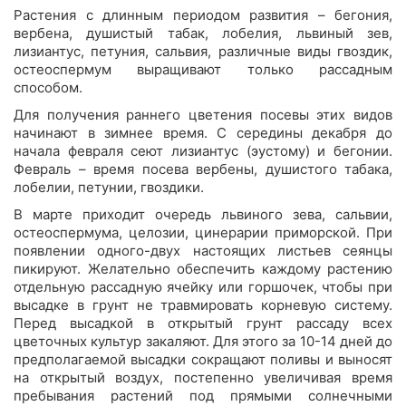
Растения с длинным периодом развития – бегония,
вербена, душистый табак, лобелия, львиный зев,
лизиантус, петуния, сальвия, различные виды гвоздик,
остеоспермум выращивают только рассадным
способом.
Для получения раннего цветения посевы этих видов
начинают в зимнее время. С середины декабря до
начала февраля сеют лизиантус (эустому) и бегонии.
Февраль – время посева вербены, душистого табака,
лобелии, петунии, гвоздики.
В марте приходит очередь львиного зева, сальвии,
остеоспермума, целозии, цинерарии приморской. При
появлении одного-двух настоящих листьев сеянцы
пикируют. Желательно обеспечить каждому растению
отдельную рассадную ячейку или горшочек, чтобы при
высадке в грунт не травмировать корневую систему.
Перед высадкой в открытый грунт рассаду всех
цветочных культур закаляют. Для этого за 10-14 дней до
предполагаемой высадки сокращают поливы и выносят
на открытый воздух, постепенно увеличивая время
пребывания растений под прямыми солнечными