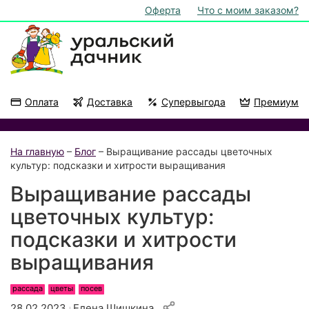
Оферта
Что с моим заказом?
Оплата
Доставка
Супервыгода
Премиум
Акции
На подоконник
На главную
–
Блог
– Выращивание рассады цветочных
культур: подсказки и хитрости выращивания
Выращивание рассады
цветочных культур:
подсказки и хитрости
выращивания
рассада
цветы
посев
28.02.2023
Елена Шишкина