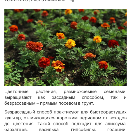
|
Цветочные растения, размножаемые семенами,
выращивают как рассадным способом, так и
безрассадным – прямым посевом в грунт.
Безрассадный способ практикуют для быстрорастущих
культур, отличающихся коротким периодом от всходов
до цветения. Такой способ подходит для алиссума,
бархатцев, василька, гипсофилы, годеции,