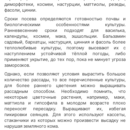
диморфотеки, космеи, настурции, маттиолы, резеды,
фасоли, цинии.
Сроки посева определяются готовностью почвы и
биологическими особенностями культуры.
Ранневесенние сроки подходят для василька,
календулы, космеи, мака, эшшольции. Бальзамин
садовый, бархатцы, настурция, цинния и фасоль более
теплолюбивые культуры, поэтому высевают их с
наступлением устойчивой тёплой погоды, либо
применяют укрытие, до тех пор, пока не минует угроза
заморозков.
Однако, если позволяют условия вырастить большое
количество рассады, то все перечисленные культуры,
для более раннего цветения можно выращивать
рассадным способом. Необходимо помнить, что
некоторые цветочные растения, например, маки,
маттиола и гипсофила в молодом возрасте плохо
переносят пересадку. Выращивают их, избегая
пикировки сеянцев. Для этого используют кассеты,
стаканчики из которых можно произвести высадку не
нарушая земляного кома.