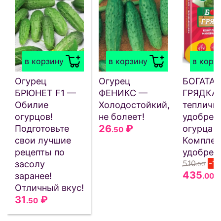
в корзину
в корзину
в корз
Огурец
Огурец
БОГАТАЯ
БРЮНЕТ F1 —
ФЕНИКС —
ГРЯДКА
Обилие
Холодостойкий,
тепличн
огурцов!
не болеет!
удобрен
26
₽
Подготовьте
огурца 5
.50
свои лучшие
Комплек
рецепты по
удобрен
510
-1
засолу
.00
435
заранее!
.00
Отличный вкус!
31
₽
.50