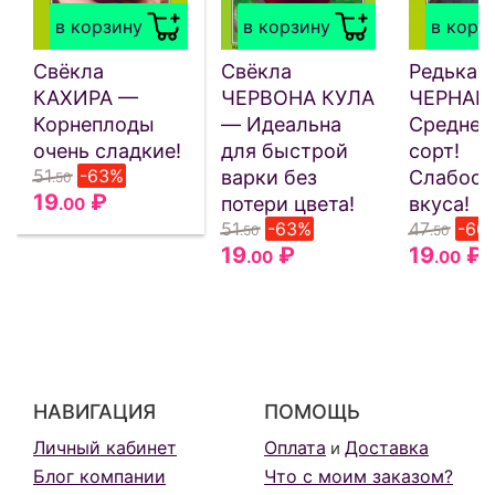
в корзину
в корзину
в корз
Свёкла
Свёкла
Редька
КАХИРА —
ЧЕРВОНА КУЛА
ЧЕРНАВ
Корнеплоды
— Идеальна
Среднес
очень сладкие!
для быстрой
сорт!
51
-63%
варки без
Слабоос
.50
19
₽
потери цвета!
вкуса!
.00
51
-63%
47
-60
.50
.50
19
₽
19
₽
.00
.00
НАВИГАЦИЯ
ПОМОЩЬ
Личный кабинет
Оплата
Доставка
и
Блог компании
Что с моим заказом?