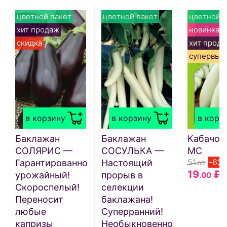
цветной пакет
цветной пакет
цветной п
хит продаж
новинка
скидка
хит прод
супервыг
в корзину
в корзину
в корз
Баклажан
Баклажан
Кабачок
СОЛЯРИС —
СОСУЛЬКА —
МС
51
-63
Гарантированно
Настоящий
.50
19
₽
урожайный!
прорыв в
.00
Скороспелый!
селекции
Переносит
баклажана!
любые
Суперранний!
капризы
Необыкновенно