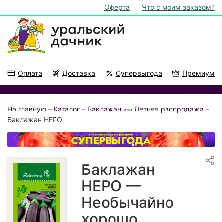
Оферта
Что с моим заказом?
Оплата
Доставка
Супервыгода
Премиум
Акции
На подоконник
На главную
–
Каталог
–
Баклажан
Летняя распродажа
–
или
Баклажан НЕРО
Баклажан
НЕРО —
Необычайно
хорошо