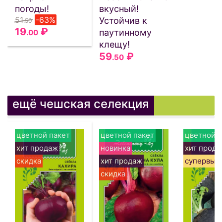
погоды!
вкусный!
51
-63%
Устойчив к
.50
19
₽
паутинному
.00
клещу!
59
₽
.50
ещё чешская селекция
цветной пакет
цветной пакет
цветной п
хит продаж
новинка
хит прод
скидка
хит продаж
супервыг
скидка