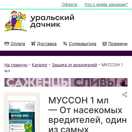
Оферта
Что с моим заказом?
Оплата
Доставка
Супервыгода
Премиум
Акции
На подоконник
На главную
–
Каталог
–
Защита от вредителей
– МУССОН 1
мл
МУССОН 1 мл
— От насекомых
вредителей, один
из самых