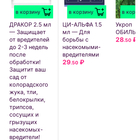
в корзину
в корзину
в корз
ДРАКОР 2.5 мл
ЦИ-АЛЬФА 1.5
Укроп
— Защищает
мл — Для
ОБИЛЬ
28
₽
от вредителей
борьбы с
.50
до 2-3 недель
насекомыми-
после
вредителями
29
₽
обработки!
.50
Защитит ваш
сад от
колорадского
жука, тли,
белокрылки,
трипсов,
сосущих и
грызущих
насекомых-
вредители!