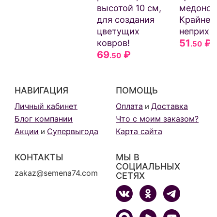
высотой 10 см,
медонос
для создания
Крайне
цветущих
неприхо
51
₽
ковров!
.50
69
₽
.50
НАВИГАЦИЯ
ПОМОЩЬ
Личный кабинет
Оплата
Доставка
и
Блог компании
Что с моим заказом?
Акции
Супервыгода
Карта сайта
и
КОНТАКТЫ
МЫ В
СОЦИАЛЬНЫХ
zakaz@semena74.com
СЕТЯХ