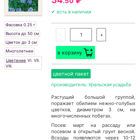
54
₽
.50
✔ есть в наличии
Фасовка 0.25 г
Высота до 50 см
-
+
Цветок до 3 см
Многолетнее
в корзину
Цветение
VI.
VII.
VIII.
цветной пакет
производитель: Уральская усадьба
Растущий большой группой,
поражает обилием нежно-голубых
цветков, диаметром 3 см, на
многочисленных побегах.
Посев: март на рассаду или
посевом в открытый грунт весной.
Всходы появляются через 10-12