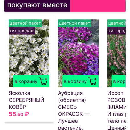
покупают вместе
цветной пакет
цветной пакет
цветной п
хит продаж
хит прод
в корзину
в корзину
в корз
Ясколка
Аубреция
Иссоп
СЕРЕБРЯНЫЙ
(обриетта)
РОЗОВЫ
КОВЁР
СМЕСЬ
ФЛАМИН
55
₽
ОКРАСОК —
И глаз р
.50
Лучшее
тело леч
растение,
Ценный