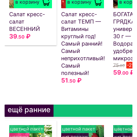
в корзину
в корзину
в корз
Салат кресс-
Салат кресс-
БОГАТАЯ
салат
салат ТЕМП —
ГРЯДКА
ВЕСЕННИЙ
Витамины
универс
39
₽
круглый год!
30 г —
.50
Самый ранний!
Водорас
Самый
удобрен
неприхотливый!
микроэл
75
-21
Самый
.00
59
₽
полезный!
.00
51
₽
.50
ещё ранние
цветной пакет
цветной пакет
цветной п
новинка
хит продаж
хит прод