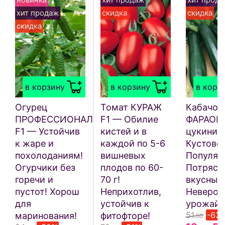
хит продаж
скидка
скидка
скидка
в корзину
в корзину
в корз
Огурец
Томат КУРАЖ
Кабачок
ПРОФЕССИОНАЛ
F1 — Обилие
ФАРАОН 
F1 — Устойчив
кистей и в
цукини!
к жаре и
каждой по 5-6
Кустово
похолоданиям!
вишневых
Популяр
Огурчики без
плодов по 60-
Потряс
горечи и
70 г!
вкусный
пустот! Хорош
Неприхотлив,
Невероя
для
устойчив к
урожайн
51
-63
маринования!
фитофторе!
.50