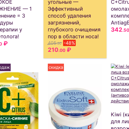
ОКОЕ
угольные —
C+Citr
ЖНЕНИЕ — 1
Эффективный
омола
нение = 3
способ удаления
компл
едуры
загрязнений,
AntiagE
342
ерапии у
глубокого очищения
.5
толога!
пор в области носа!
₽
405
-48%
0
.50
210
₽
.00
одаж
скидка
Kiwi (
для ли
возро