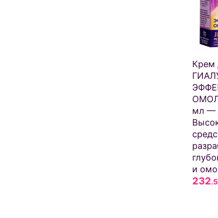
Крем 
ГИАЛ
ЭФФЕ
ОМОЛ
мл —
Высок
средс
разра
глубо
и омо
232
.