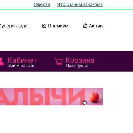
Оферта
Что с моим заказом?
Супервыгода
Премиум
Акции
Кабинет
Корзина
Войти на сайт
Пока пустая