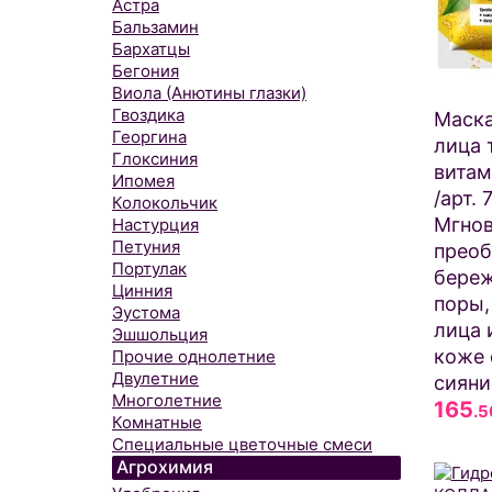
Астра
Бальзамин
Бархатцы
Бегония
Виола (Анютины глазки)
Гвоздика
Маска
Георгина
лица 
Глоксиния
витам
Ипомея
/арт.
Колокольчик
Мгнов
Настурция
Петуния
преоб
Портулак
бере
Цинния
поры,
Эустома
лица 
Эшшольция
коже 
Прочие однолетние
Двулетние
сияни
Многолетние
165
.5
Комнатные
Специальные цветочные смеси
Агрохимия