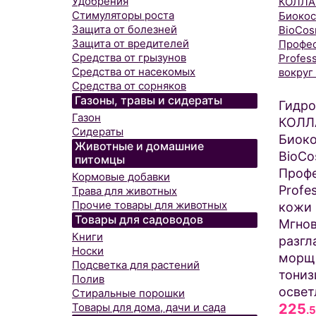
Удобрения
Стимуляторы роста
Защита от болезней
Защита от вредителей
Средства от грызунов
Средства от насекомых
Средства от сорняков
Газоны, травы и сидераты
Гидро
Газон
КОЛЛ
Сидераты
Биоко
Животные и домашние
BioCo
питомцы
Профе
Кормовые добавки
Profes
Трава для животных
Прочие товары для животных
кожи 
Товары для садоводов
Мгнов
Книги
разгл
Носки
морщ
Подсветка для растений
тониз
Полив
освет
Стиральные порошки
225
Товары для дома, дачи и сада
.