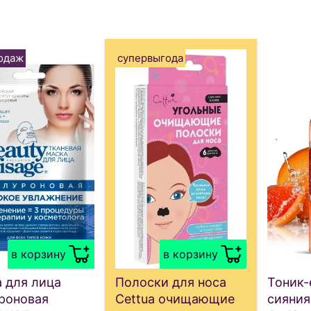
одаж
супервыгода
в корзину
в корзину
 для лица
Полоски для носа
Тоник-
роновая
Cettua очищающие
сияния