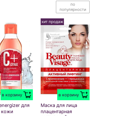
по
популярности
хит продаж
в корзину
в корзину
energizer для
Маска для лица
 кожи
плацентарная