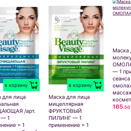
Маска 
молек
ОМОЛ
— 1 пр
сеанса
в корзину
в корзину
омола
массаж
 для лица
Маска для лица
космет
альная
мицеллярная
165
.50
АЮЩАЯ /арт.
ФРУКТОВЫЙ
 — 1
ПИЛИНГ — 1
нение = 1
применение = 1