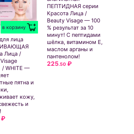
ПЕПТИДНАЯ серии
Красота Лица /
Beauty Visage — 100
в корзину
% результат за 10
минут! С пептидами
для лица
шёлка, витамином Е,
ЛИВАЮЩАЯ
маслом арганы и
а Лица /
пантенолом!
 Visage
225
₽
.50
 / WHITE —
яет
тные пятна и
ки,
живает кожу,
свежесть и
!
₽