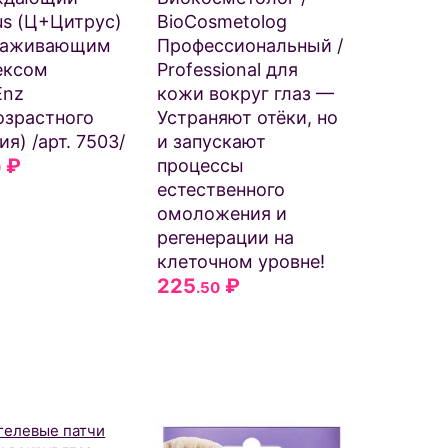
us (Ц+Цитрус)
BioCosmetolog
лаживающим
Профессиональный /
ексом
Professional для
Enz
кожи вокруг глаз —
озрастного
Устраняют отёки, но
я) /арт. 7503/
и запускают
₽
процессы
0
естественного
омоложения и
регенерации на
клеточном уровне!
225
₽
.50