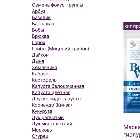
Семена фокус-группы
Арбуз
Базилик
Баклажан
хит пр
Бобы
Брюква
Горох
Грибы (Мицелий грибов)
Дайкон
Дыня
Земляника
Кабачок
Картофель
Капуста белокочанная
Капуста цветная
Другие виды капусты
Кориандр (Кинза)
Кукуруза
Лук репчатый
Лук многолетний
Маска
Морковь
гиалу
Огурец