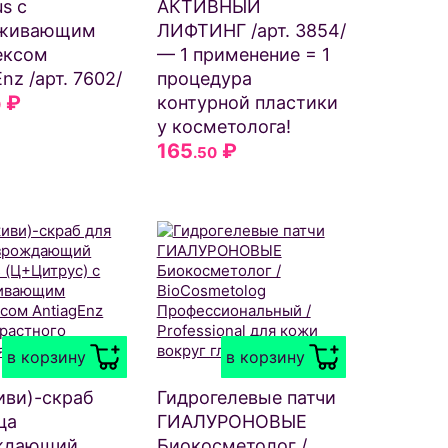
us с
АКТИВНЫЙ
живающим
ЛИФТИНГ /арт. 3854/
ексом
— 1 применение = 1
nz /арт. 7602/
процедура
₽
контурной пластики
0
у косметолога!
165
₽
.50
в корзину
в корзину
киви)-скраб
Гидрогелевые патчи
ца
ГИАЛУРОНОВЫЕ
ждающий
Биокосметолог /