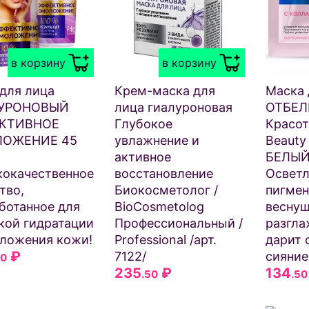
в корзину
в корзину
для лица
Крем-маска для
Маска 
УРОНОВЫЙ
лица гиалуроновая
ОТБЕ
КТИВНОЕ
Глубокое
Красот
ОЖЕНИЕ 45
увлажнение и
Beauty
активное
БЕЛЫЙ
окачественное
восстановление
Осветл
тво,
Биокосметолог /
пигмен
ботанное для
BioCosmetolog
веснуш
кой гидратации
Профессиональный /
разгла
ложения кожи!
Professional /арт.
дарит 
₽
7122/
сияние
50
235
₽
134
.50
.50