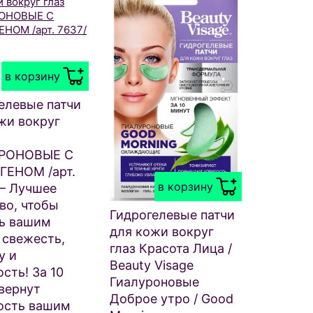
в корзину
елевые патчи
жи вокруг
РОНОВЫЕ С
ГЕНОМ /арт.
в корзину
— Лучшее
во, чтобы
Гидрогелевые патчи
ть вашим
для кожи вокруг
 свежесть,
глаз Красота Лица /
у и
Beauty Visage
сть! За 10
Гиалуроновые
вернут
Доброе утро / Good
ость вашим