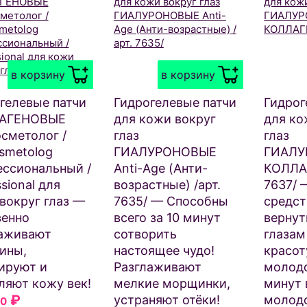
в корзину
в корзину
гелевые патчи
Гидрогелевые патчи
Гидрог
АГЕНОВЫЕ
для кожи вокруг
для ко
сметолог /
глаз
глаз
smetolog
ГИАЛУРОНОВЫЕ
ГИАЛУ
ссиональный /
Anti-Age (Анти-
КОЛЛА
sional для
возрастные) /арт.
7637/ 
вокруг глаз —
7635/ — Способны
средст
енно
всего за 10 минут
верну
аживают
сотворить
глазам
ины,
настоящее чудо!
красот
ируют и
Разглаживают
молодо
ляют кожу век!
мелкие морщинки,
минут 
₽
устраняют отёки!
молод
50