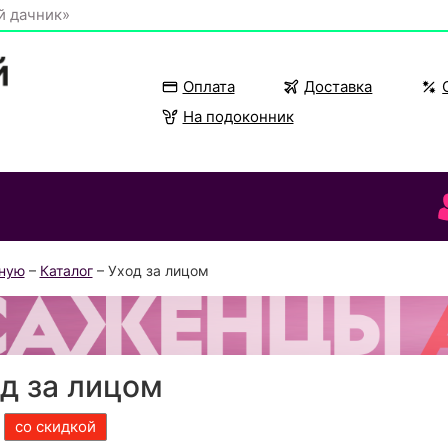
й дачник»
Оплата
Доставка
На подоконник
вную
–
Каталог
– Уход за лицом
д за лицом
со скидкой