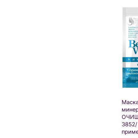
Маска
минер
ОЧИЩ
3852/
приме