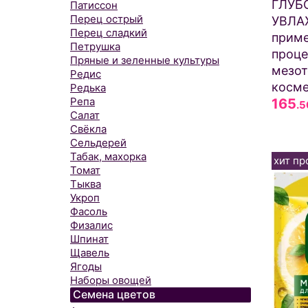
ГЛУБ
Патиссон
Перец острый
УВЛА
Перец сладкий
приме
Петрушка
проц
Пряные и зеленные культуры
мезот
Редис
косме
Редька
Репа
165
.5
Салат
Свёкла
Сельдерей
Табак, махорка
хит пр
Томат
Тыква
Укроп
Фасоль
Физалис
Шпинат
Щавель
Ягоды
Наборы овощей
Семена цветов