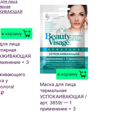
в корзину
для лица
улярная
АЖИВАЮЩАЯ
именение = 3
в корзину
живающего
а у
Маска для лица
олога!
термальная
₽
УСПОКАИВАЮЩАЯ /
арт. 3859/ — 1
применение = 3