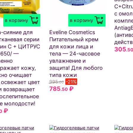
C+Citr
с омо
в корзину
в корзину
компл
Antiag
-сияние для
Eveline Cosmetics
(антив
тканевая серии
Питательный крем
действи
ин C + ЦИТРУС
для кожи лица и
305
.5
 7650/ —
тела — 24-часовое
енно
увлажнение и
ражает кожу,
защита! Для любого
жно очищает
типа кожи
995
-21%
 освежает цвет
.00
785
₽
и возвращает
.50
ослепительное
е молодости!
₽
0