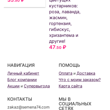
.50
кустарников:
роза, лаванда,
жасмин,
гортензия,
гибискус,
хризантема и
другие!
47
₽
.50
НАВИГАЦИЯ
ПОМОЩЬ
Личный кабинет
Оплата
Доставка
и
Блог компании
Что с моим заказом?
Акции
Супервыгода
Карта сайта
и
КОНТАКТЫ
МЫ В
СОЦИАЛЬНЫХ
zakaz@semena74.com
СЕТЯХ