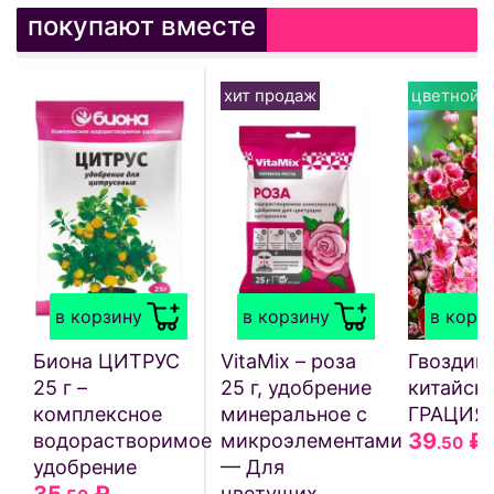
покупают вместе
хит продаж
цветной п
в корзину
в корзину
в корз
Биона ЦИТРУС
VitaMix – роза
Гвоздик
25 г –
25 г, удобрение
китайск
комплексное
минеральное с
ГРАЦИЯ
39
₽
водорастворимое
микроэлементами
.50
удобрение
— Для
35
₽
цветущих