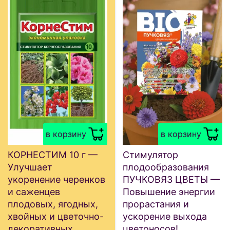
в корзину
в корзину
КОРНЕСТИМ 10 г —
Стимулятор
Улучшает
плодообразования
укоренение черенков
ПУЧКОВЯЗ ЦВЕТЫ —
и саженцев
Повышение энергии
плодовых, ягодных,
прорастания и
хвойных и цветочно-
ускорение выхода
декоративных
цветоносов!