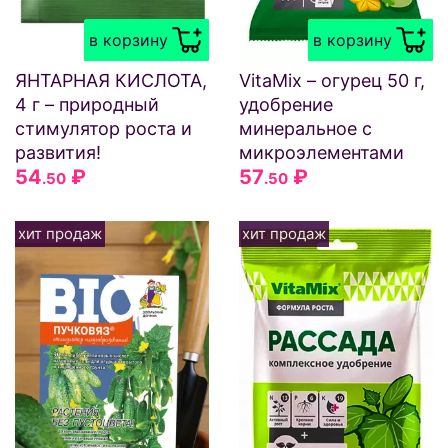
в корзину
в корзину
ЯНТАРНАЯ КИСЛОТА,
VitaMix – огурец 50 г,
4 г – природный
удобрение
стимулятор роста и
минеральное с
развития!
микроэлементами
54
₽
57
₽
.50
.50
хит продаж
хит продаж