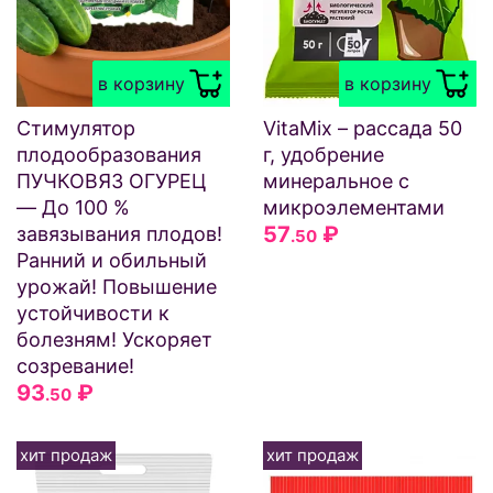
в корзину
в корзину
Стимулятор
VitaMix – рассада 50
плодообразования
г, удобрение
ПУЧКОВЯЗ ОГУРЕЦ
минеральное с
— До 100 %
микроэлементами
57
₽
завязывания плодов!
.50
Ранний и обильный
урожай! Повышение
устойчивости к
болезням! Ускоряет
созревание!
93
₽
.50
хит продаж
хит продаж