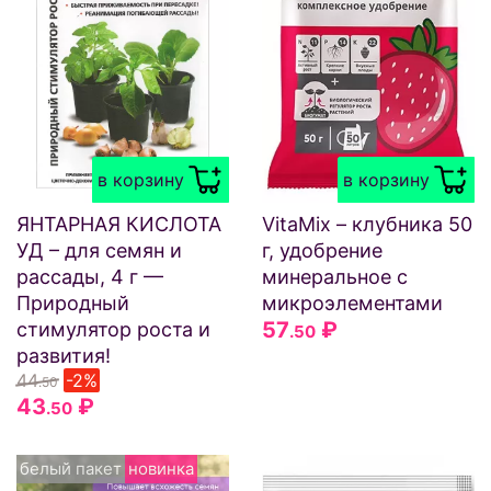
в корзину
в корзину
ЯНТАРНАЯ КИСЛОТА
VitaMix – клубника 50
УД – для семян и
г, удобрение
рассады, 4 г —
минеральное с
Природный
микроэлементами
57
₽
стимулятор роста и
.50
развития!
44
-2%
.50
43
₽
.50
белый пакет
новинка