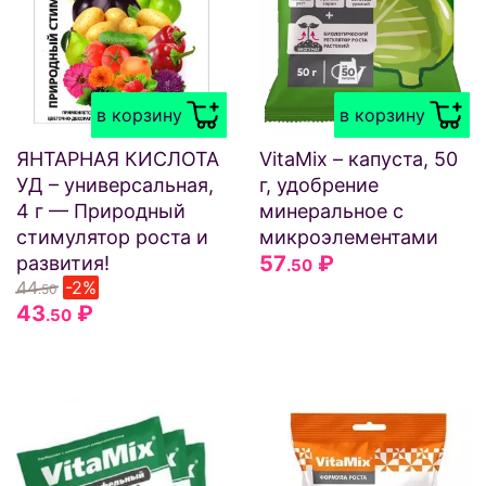
в корзину
в корзину
ЯНТАРНАЯ КИСЛОТА
VitaMix – капуста, 50
УД – универсальная,
г, удобрение
4 г — Природный
минеральное с
стимулятор роста и
микроэлементами
57
₽
развития!
.50
44
-2%
.50
43
₽
.50