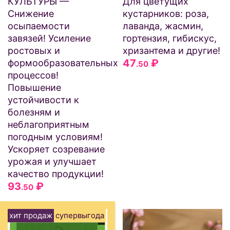
КУЛЬТУРЫ —
Для цветущих
Снижение
кустарников: роза,
осыпаемости
лаванда, жасмин,
завязей! Усиление
гортензия, гибискус,
ростовых и
хризантема и другие!
47
₽
формообразовательных
.50
процессов!
Повышение
устойчивости к
болезням и
неблагоприятным
погодным условиям!
Ускоряет созревание
урожая и улучшает
качество продукции!
93
₽
.50
хит продаж
супервыгода