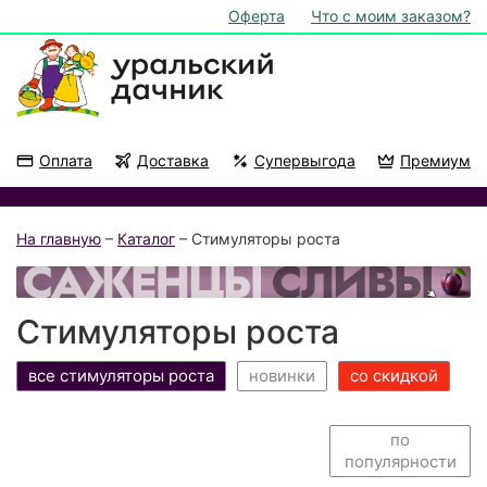
Оферта
Что с моим заказом?
Оплата
Доставка
Супервыгода
Премиум
Акции
На подоконник
На главную
–
Каталог
– Стимуляторы роста
Стимуляторы роста
все стимуляторы роста
новинки
со скидкой
по
популярности