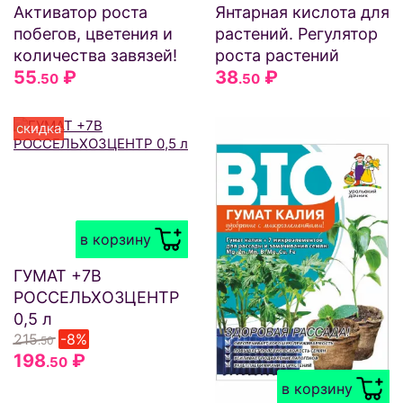
Активатор роста
Янтарная кислота для
побегов, цветения и
растений. Регулятор
количества завязей!
роста растений
55
₽
38
₽
.50
.50
скидка
в корзину
ГУМАТ +7В
РОССЕЛЬХОЗЦЕНТР
0,5 л
215
-8%
.50
198
₽
.50
в корзину