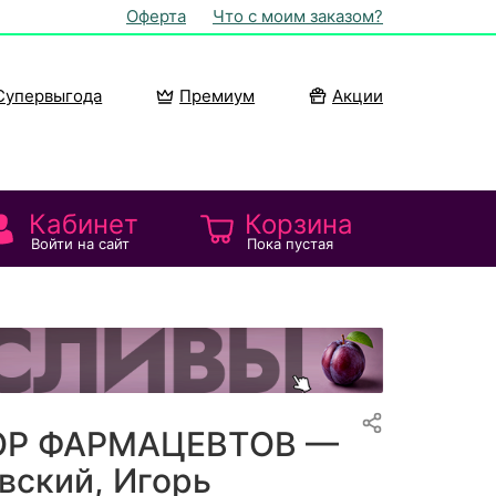
Оферта
Что с моим заказом?
Супервыгода
Премиум
Акции
Кабинет
Корзина
Войти на сайт
Пока пустая
ВОР ФАРМАЦЕВТОВ —
вский, Игорь