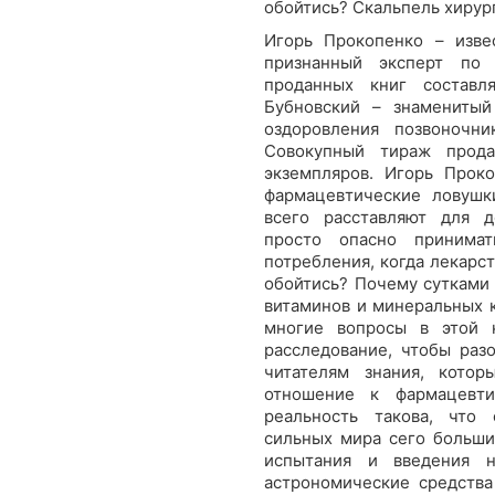
обойтись? Скальпель хирур
Игорь Прокопенко – изве
признанный эксперт по
проданных книг составл
Бубновский – знаменитый
оздоровления позвоночн
Совокупный тираж прод
экземпляров. Игорь Прок
фармацевтические ловуш
всего расставляют для 
просто опасно принимат
потребления, когда лекарс
обойтись? Почему сутками 
витаминов и минеральных к
многие вопросы в этой 
расследование, чтобы раз
читателям знания, кото
отношение к фармацевти
реальность такова, что
сильных мира сего больши
испытания и введения 
астрономические средства