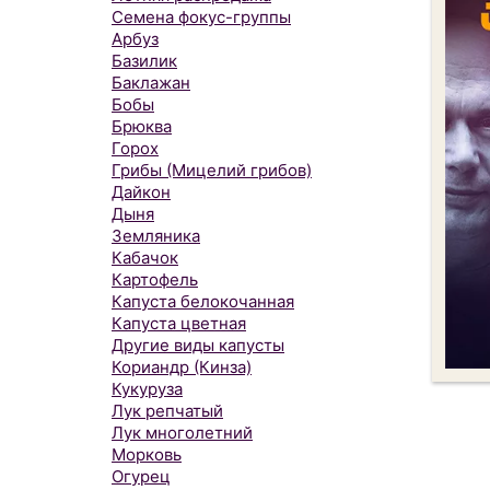
Семена фокус-группы
Арбуз
Базилик
Баклажан
Бобы
Брюква
Горох
Грибы (Мицелий грибов)
Дайкон
Дыня
Земляника
Кабачок
Картофель
Капуста белокочанная
Капуста цветная
Другие виды капусты
Кориандр (Кинза)
Кукуруза
Лук репчатый
Лук многолетний
Морковь
Огурец