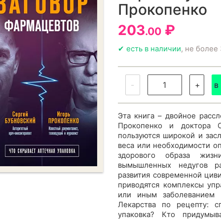
Прокопенко
203
₽
.00
✔ есть в наличии
, не более 
-
+
в
Эта книга – двойное расс
Прокопенко и доктора С
пользуются широкой и зас
веса или необходимости оп
здорового образа жизн
вымышленных недугов ра
развития современной циви
приводятся комплексы упр
или иным заболеванием 
Лекарства по рецепту: с
упаковка? Кто придумыв