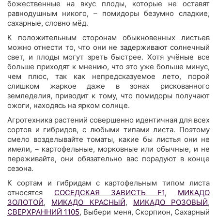
божественные на вкус плоды, которые не оставят
равнодушным никого, – помидоры безумно сладкие,
сахарные, словно мёд.
К положительным сторонам обыкновенных листьев
можно отнести то, что они не задерживают солнечный
свет, и плоды могут зреть быстрее. Хотя учёные все
больше приходят к мнению, что это уже больше минус,
чем плюс, так как непредсказуемое лето, порой
слишком жаркое даже в зонах рискованного
земледелия, приводит к тому, что помидоры получают
ожоги, находясь на ярком солнце.
Агротехника растений совершенно идентичная для всех
сортов и гибридов, с любыми типами листа. Поэтому
смело возделывайте томаты, какие бы листья они не
имели, – картофельные, морковные или обычные, и не
переживайте, они обязательно вас порадуют в конце
сезона.
К сортам и гибридам с картофельным типом листа
относятся
СОСЕДСКАЯ ЗАВИСТЬ F1
,
МИКАДО
ЗОЛОТОЙ
,
МИКАДО КРАСНЫЙ
,
МИКАДО РОЗОВЫЙ
,
СВЕРХРАННИЙ 1105
, Выбери меня, Скорпион, Сахарный