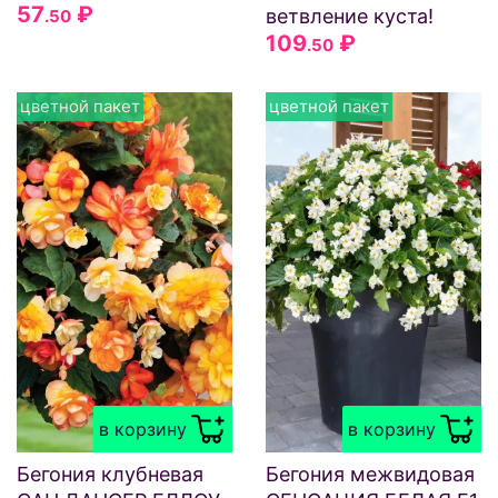
57
₽
ветвление куста!
.50
109
₽
.50
цветной пакет
цветной пакет
в корзину
в корзину
Бегония клубневая
Бегония межвидовая