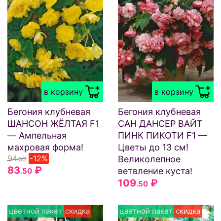
в корзину
в корзину
Бегония клубневая
Бегония клубневая
ШАНСОН ЖЁЛТАЯ F1
САН ДАНСЕР ВАЙТ
— Ампельная
ПИНК ПИКОТИ F1 —
махровая форма!
Цветы до 13 см!
94
-12%
Великолепное
.50
83
₽
ветвление куста!
.50
109
₽
.50
цветной пакет
скидка
цветной пакет
скидка