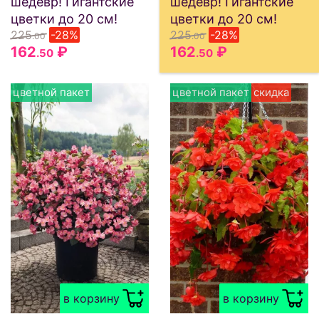
шедевр! Гигантские
шедевр! Гигантские
цветки до 20 см!
цветки до 20 см!
225
-28%
225
-28%
.00
.00
162
₽
162
₽
.50
.50
цветной пакет
цветной пакет
скидка
в корзину
в корзину