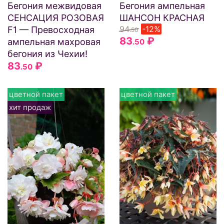
Бегония межвидовая
Бегония ампельная
СЕНСАЦИЯ РОЗОВАЯ
ШАНСОН КРАСНАЯ
94
-12%
F1 — Превосходная
.50
83
₽
ампельная махровая
.50
бегония из Чехии!
83
₽
.50
цветной пакет
цветной пакет
хит продаж