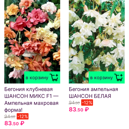
в корзину
в корзину
Бегония клубневая
Бегония ампельная
ШАНСОН МИКС F1 —
ШАНСОН БЕЛАЯ
94
-12%
Ампельная махровая
.50
83
₽
форма!
.50
94
-12%
.50
83
₽
.50