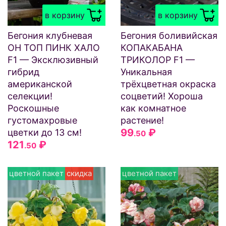
в корзину
в корзину
Бегония клубневая
Бегония боливийская
ОН ТОП ПИНК ХАЛО
КОПАКАБАНА
F1 — Эксклюзивный
ТРИКОЛОР F1 —
гибрид
Уникальная
американской
трёхцветная окраска
селекции!
соцветий! Хороша
Роскошные
как комнатное
густомахровые
растение!
99
₽
цветки до 13 см!
.50
121
₽
.50
цветной пакет
скидка
цветной пакет