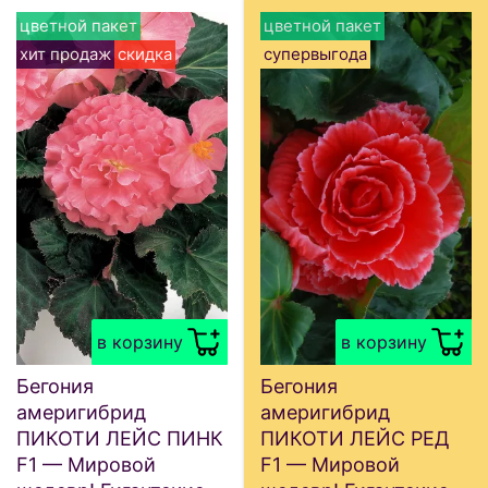
цветной пакет
цветной пакет
хит продаж
скидка
супервыгода
в корзину
в корзину
Бегония
Бегония
америгибрид
америгибрид
ПИКОТИ ЛЕЙС ПИНК
ПИКОТИ ЛЕЙС РЕД
F1 — Мировой
F1 — Мировой