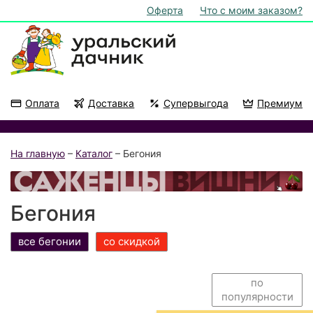
Оферта
Что с моим заказом?
Оплата
Доставка
Супервыгода
Премиум
Акции
На подоконник
На главную
–
Каталог
– Бегония
Бегония
все бегонии
со скидкой
по
популярности