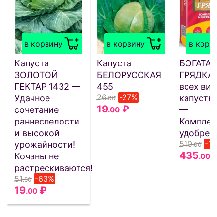
в корзину
в корзину
в корз
Капуста
Капуста
БОГАТАЯ
ЗОЛОТОЙ
БЕЛОРУССКАЯ
ГРЯДКА 
ГЕКТАР 1432 —
455
всех ви
26
-27%
Удачное
капусты 
.00
19
₽
сочетание
—
.00
раннеспелости
Комплек
и высокой
удобрен
510
-1
урожайности!
.00
435
Кочаны не
.00
растрескиваются!
51
-63%
.50
19
₽
.00