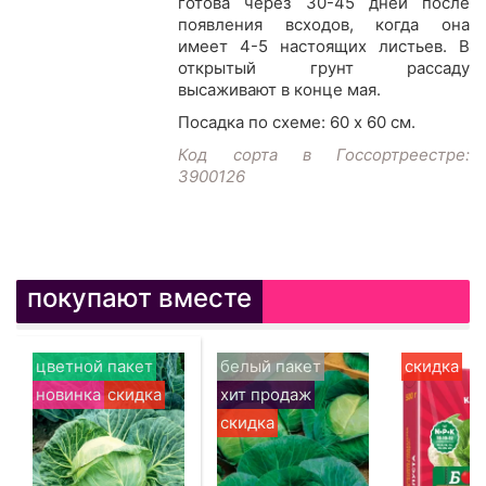
готова через 30-45 дней после
появления всходов, когда она
имеет 4-5 настоящих листьев. В
открытый грунт рассаду
высаживают в конце мая.
Посадка по схеме: 60 х 60 см.
Код сорта в Госсортреестре:
3900126
покупают вместе
цветной пакет
белый пакет
скидка
новинка
скидка
хит продаж
скидка