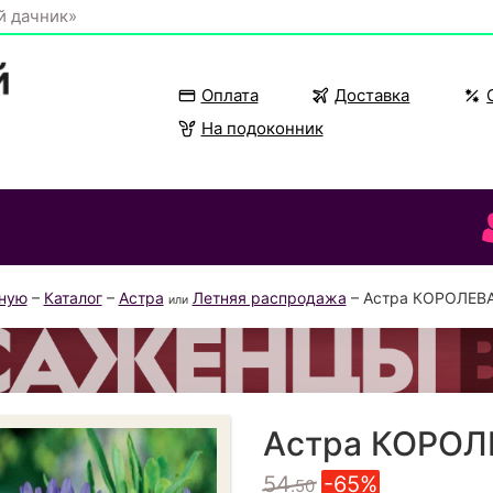
й дачник»
Оплата
Доставка
На подоконник
вную
–
Каталог
–
Астра
Летняя распродажа
– Астра КОРОЛЕВ
или
Астра КОРОЛ
54
-65%
.50