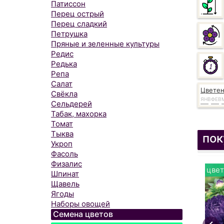
Патиссон
Перец острый
Перец сладкий
Петрушка
Пряные и зеленные культуры
Редис
Редька
Репа
Салат
Цвете
Свёкла
ЯНВ
ФЕВ
Сельдерей
Табак, махорка
Томат
Тыква
пок
Укроп
Фасоль
Физалис
цвет
Шпинат
Щавель
Ягоды
Наборы овощей
Семена цветов