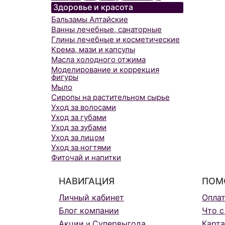
Здоровье и красота
Бальзамы Алтайские
Ванны лечебные, санаторные
Глины лечебные и косметические
Крема, мази и капсулы
Масла холодного отжима
Моделирование и коррекция
фигуры
Мыло
Сиропы на растительном сырье
Уход за волосами
Уход за губами
Уход за зубами
Уход за лицом
Уход за ногтями
Фиточай и напитки
НАВИГАЦИЯ
ПОМ
Личный кабинет
Опла
Блог компании
Что с
Акции
Супервыгода
Карта
и