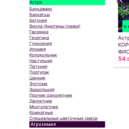
Астра
Бальзамин
Бархатцы
Бегония
Виола (Анютины глазки)
в 
Гвоздика
Георгина
Аст
Глоксиния
КОР
Ипомея
ФИ
Колокольчик
54
.
Настурция
Петуния
Портулак
Цинния
Эустома
Эшшольция
Прочие однолетние
Двулетние
Многолетние
Комнатные
Специальные цветочные смеси
Агрохимия