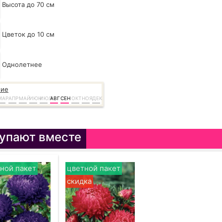
Высота до 70 см
Цветок до 10 см
Однолетнее
ние
МАР
АПР
МАЙ
ИЮН
ИЮЛ
АВГ
СЕН
ОКТ
НОЯ
ДЕК
упают вместе
ной пакет
цветной пакет
скидка