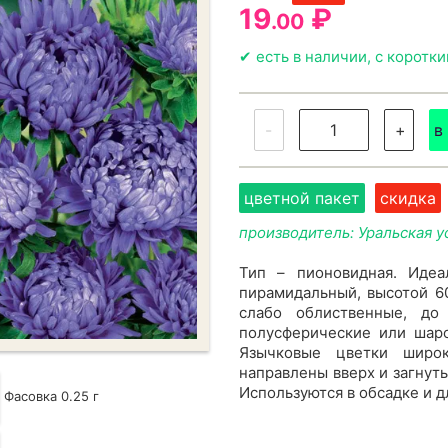
19
₽
.00
✔ есть в наличии, с коротк
-
+
в
цветной пакет
скидка
производитель: Уральская у
Тип – пионовидная. Идеа
пирамидальный, высотой 6
слабо облиственные, до
полусферические или шаро
Язычковые цветки широ
направлены вверх и загнуты
Используются в обсадке и д
Фасовка 0.25 г