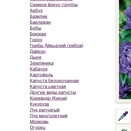
Семена фокус-группы
Арбуз
Базилик
Баклажан
Бобы
Брюква
Горох
Грибы (Мицелий грибов)
Дайкон
Дыня
Земляника
Кабачок
Картофель
Капуста белокочанная
Капуста цветная
Другие виды капусты
Кориандр (Кинза)
Кукуруза
Лук репчатый
Лук многолетний
Морковь
Огурец