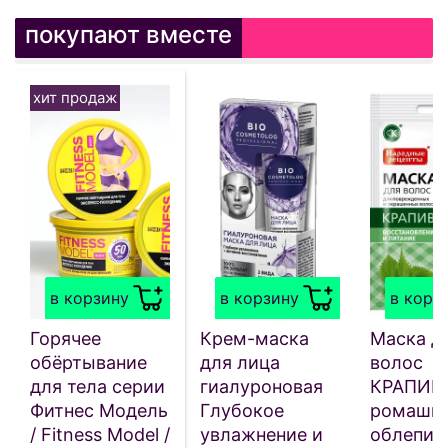
покупают вместе
хит продаж
в корзину
в корзину
в корз
Горячее
Крем-маска
Маска д
обёртывание
для лица
волос
для тела серии
гиалуроновая
КРАПИВ
Фитнес Модель
Глубокое
ромашко
/ Fitness Model /
увлажнение и
облепих