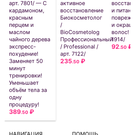
арт. 7801/ — С
активное
восстан
кардамоном,
восстановление
и питани
красным
Биокосметолог
поврежд
перцем и
/
и окраш
маслом
BioCosmetolog
волос! /а
чайного дерева
Профессиональный
1914/
92
₽
экспресс-
/ Professional /
.50
похудение!
арт. 7122/
235
₽
Заменяет 50
.50
минут
тренировки!
Уменьшает
объём тела за
одну
процедуру!
389
₽
.50
НАВИГАЦИЯ
ПОМОЩЬ