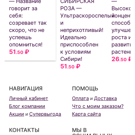
— Название
СИБИРСКАЯ
—
говорит за
РОЗА —
Высокок
себя:
Ультраскороспелый
концентр
созревает так
и
способс
скоро, что не
неприхотливый!
улучше
успеешь
Идеально
роста и
опомниться!
приспособлен
развити
51
₽
к условиям
растени
.50
26
₽
Сибири!
.50
51
₽
.50
НАВИГАЦИЯ
ПОМОЩЬ
Личный кабинет
Оплата
Доставка
и
Блог компании
Что с моим заказом?
Акции
Супервыгода
Карта сайта
и
КОНТАКТЫ
МЫ В