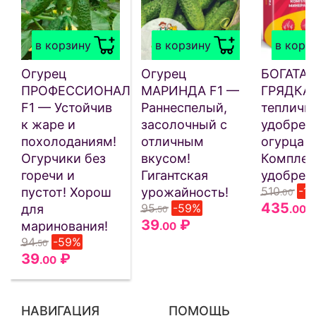
в корзину
в корзину
в корз
Огурец
Огурец
БОГАТАЯ
ПРОФЕССИОНАЛ
МАРИНДА F1 —
ГРЯДКА
F1 — Устойчив
Раннеспелый,
тепличн
к жаре и
засолочный с
удобрен
похолоданиям!
отличным
огурца 5
Огурчики без
вкусом!
Комплек
горечи и
Гигантская
удобрен
510
-1
пустот! Хорош
урожайность!
.00
435
95
-59%
для
.00
.50
39
₽
маринования!
.00
94
-59%
.50
39
₽
.00
НАВИГАЦИЯ
ПОМОЩЬ