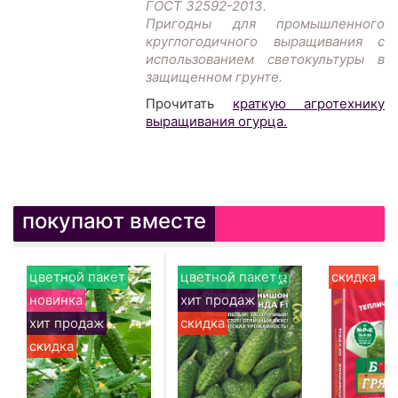
ГОСТ 32592-2013.
Пригодны для промышленного
круглогодичного выращивания с
использованием светокультуры в
защищенном грунте.
Прочитать
краткую агротехнику
выращивания огурца.
покупают вместе
цветной пакет
цветной пакет
скидка
новинка
хит продаж
хит продаж
скидка
скидка