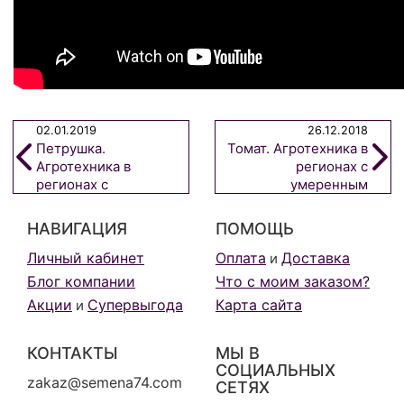
02.01.2019
26.12.2018
Петрушка.
Томат. Агротехника в
Агротехника в
регионах с
регионах с
умеренным
умеренным
климатом. Серия
климатом. Серия
статей от агронома-
НАВИГАЦИЯ
ПОМОЩЬ
статей от агронома-
селекционера
селекционера
Личный кабинет
Оплата
Доставка
и
Блог компании
Что с моим заказом?
Акции
Супервыгода
Карта сайта
и
КОНТАКТЫ
МЫ В
СОЦИАЛЬНЫХ
zakaz@semena74.com
СЕТЯХ