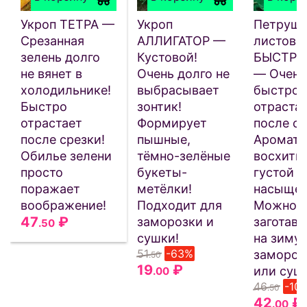
Укроп ТЕТРА —
Укроп
Петрушк
Срезанная
АЛЛИГАТОР —
листова
зелень долго
Кустовой!
БЫСТРО
не вянет в
Очень долго не
— Очень
холодильнике!
выбрасывает
быстро
Быстро
зонтик!
отраста
отрастает
Формирует
после ср
после срезки!
пышные,
Аромат 
Обилье зелени
тёмно-зелёные
восхити
просто
букеты-
густой и
поражает
метёлки!
насыщен
воображение!
Подходит для
Можно
47
₽
заморозки и
заготавл
.50
сушки!
на зиму 
51
-63%
замороз
.50
19
₽
или суш
.00
46
-10
.50
42
₽
.00