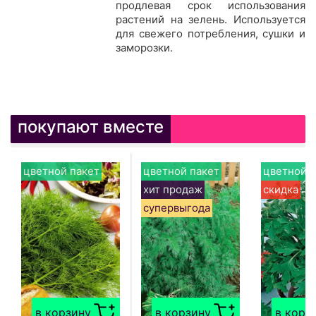
продлевая срок использования
растений на зелень. Используется
для свежего потребления, сушки и
заморозки.
покупают вместе
цветной пакет
цветной пакет
цветной п
хит продаж
скидка
супервыгода
в корзину
в корзину
в корз