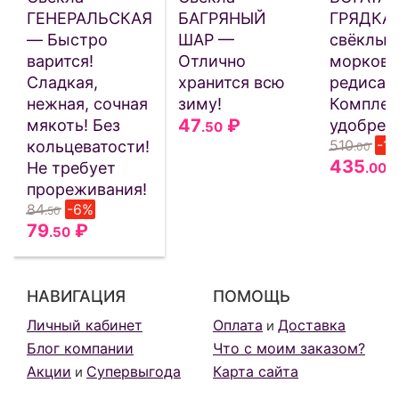
ГЕНЕРАЛЬСКАЯ
БАГРЯНЫЙ
ГРЯДКА 
— Быстро
ШАР —
свёклы,
варится!
Отлично
моркови
Сладкая,
хранится всю
редиса 
нежная, сочная
зиму!
Комплек
47
₽
мякоть! Без
удобрен
.50
510
-1
кольцеватости!
.00
435
Не требует
.00
прореживания!
84
-6%
.50
79
₽
.50
НАВИГАЦИЯ
ПОМОЩЬ
Личный кабинет
Оплата
Доставка
и
Блог компании
Что с моим заказом?
Акции
Супервыгода
Карта сайта
и