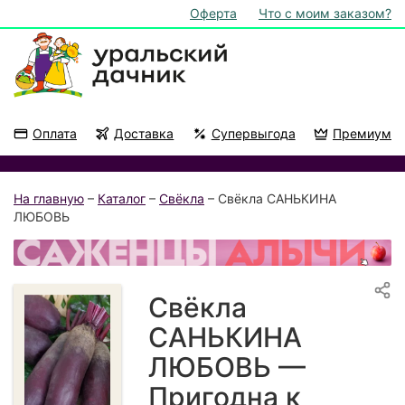
Оферта
Что с моим заказом?
Оплата
Доставка
Супервыгода
Премиум
Акции
На подоконник
На главную
–
Каталог
–
Свёкла
– Свёкла САНЬКИНА
ЛЮБОВЬ
Свёкла
САНЬКИНА
ЛЮБОВЬ —
Пригодна к