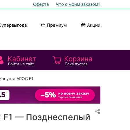
Оферта
Что с моим заказом?
Супервыгода
Премиум
Акции
Кабинет
Корзина
Войти на сайт
Пока пустая
Капуста АРОС F1
 F1 — Позднеспелый