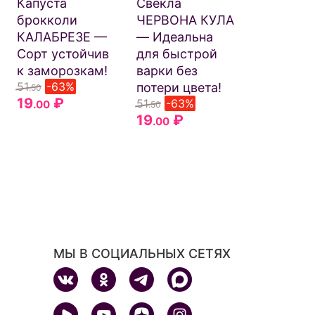
сорт!
Капуста
Свёкла
Слабоос
брокколи
ЧЕРВОНА КУЛА
вкуса!
КАЛАБРЕЗЕ —
— Идеальна
47
-60%
.50
Сорт устойчив
для быстрой
19
₽
.00
к заморозкам!
варки без
51
-63%
потери цвета!
.50
19
₽
51
-63%
.00
.50
19
₽
.00
МЫ В СОЦИАЛЬНЫХ СЕТЯХ