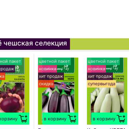
 чешская селекция
ной пакет
цветной пакет
цветной пакет
продаж
новинка
новинка
ка
хит продаж
хит продаж
скидка
супервыгода
корзину
в корзину
в корзину