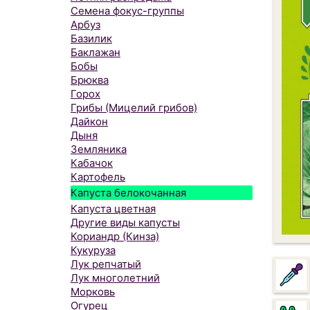
Семена фокус-группы
Арбуз
Базилик
Баклажан
Бобы
Брюква
Горох
Грибы (Мицелий грибов)
Дайкон
Дыня
Земляника
Кабачок
Картофель
Капуста белокочанная
Капуста цветная
Другие виды капусты
Кориандр (Кинза)
Кукуруза
Лук репчатый
Лук многолетний
Морковь
Огурец