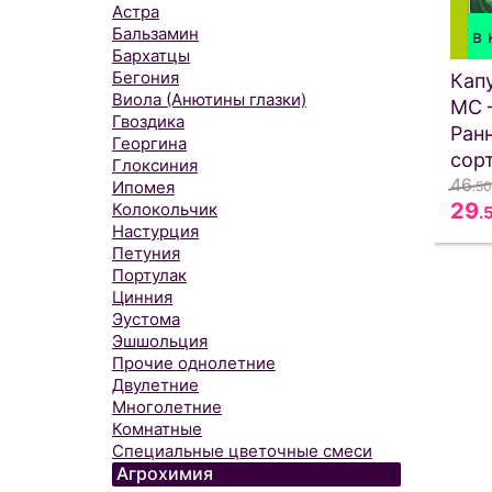
Астра
Бальзамин
в 
Бархатцы
Бегония
Кап
Виола (Анютины глазки)
МС
Гвоздика
Ран
Георгина
сорт
Глоксиния
46
Ипомея
.50
29
Колокольчик
.
Настурция
Петуния
Портулак
Цинния
Эустома
Эшшольция
Прочие однолетние
Двулетние
Многолетние
Комнатные
Специальные цветочные смеси
Агрохимия