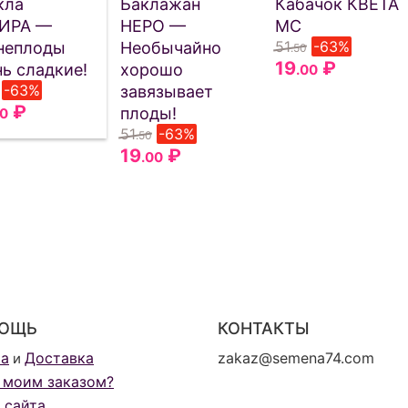
кла
Баклажан
Кабачок КВЕТА
ИРА —
НЕРО —
МС
51
-63%
неплоды
Необычайно
.50
19
₽
ь сладкие!
хорошо
.00
-63%
завязывает
₽
плоды!
00
51
-63%
.50
19
₽
.00
ОЩЬ
КОНТАКТЫ
та
Доставка
zakaz@semena74.com
и
 моим заказом?
 сайта