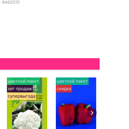
: 9462015
цветной пакет
цветной пакет
цветной п
хит продаж
скидка
скидка
супервыгода
в корзи
Баклажа