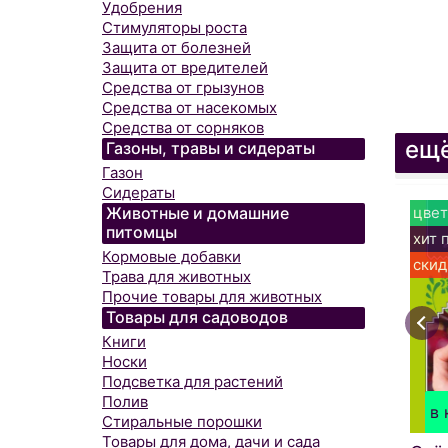
Удобрения
Стимуляторы роста
Защита от болезней
Защита от вредителей
Средства от грызунов
Средства от насекомых
Средства от сорняков
ещё
Газоны, травы и сидераты
Газон
Сидераты
цвет
Животные и домашние
питомцы
хит 
Кормовые добавки
скид
Трава для животных
Прочие товары для животных
Товары для садоводов
Книги
Носки
Подсветка для растений
Полив
в 
Стиральные порошки
Товары для дома, дачи и сада