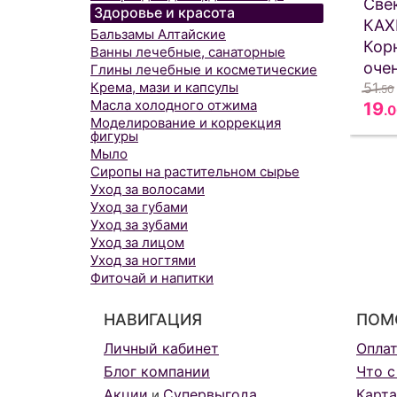
Свё
Здоровье и красота
КАХ
Бальзамы Алтайские
Кор
Ванны лечебные, санаторные
очен
Глины лечебные и косметические
Крема, мази и капсулы
51
.50
Масла холодного отжима
19
.
Моделирование и коррекция
фигуры
Мыло
Сиропы на растительном сырье
Уход за волосами
Уход за губами
Уход за зубами
Уход за лицом
Уход за ногтями
Фиточай и напитки
НАВИГАЦИЯ
ПОМ
Личный кабинет
Опла
Блог компании
Что с
Акции
Супервыгода
Карта
и