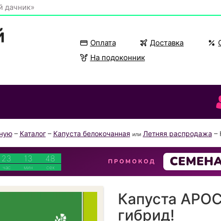
й дачник»
Оплата
Доставка
На подоконник
вную
–
Каталог
–
Капуста белокочанная
Летняя распродажа
– 
или
23
13
48
час
мин
сек
Капуста АРОС
гибрид!