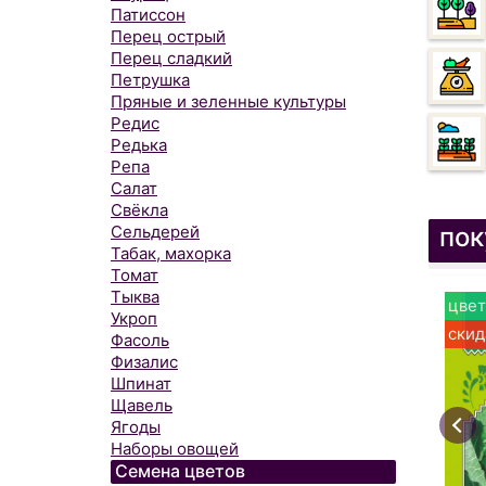
Патиссон
Перец острый
Перец сладкий
Петрушка
Пряные и зеленные культуры
Редис
Редька
Репа
Салат
Свёкла
пок
Сельдерей
Табак, махорка
Томат
Тыква
цвет
Укроп
скид
Фасоль
Физалис
Шпинат
Щавель
Ягоды
Наборы овощей
Семена цветов