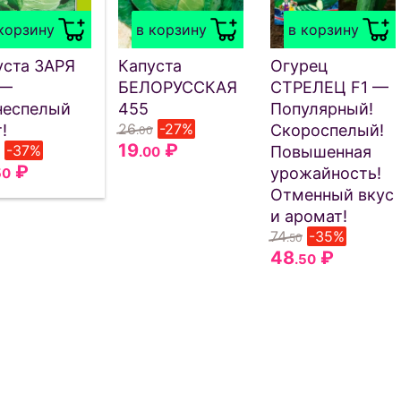
корзину
в корзину
в корзину
уста ЗАРЯ
Капуста
Огурец
 —
БЕЛОРУССКАЯ
СТРЕЛЕЦ F1 —
неспелый
455
Популярный!
26
-27%
!
Скороспелый!
.00
19
₽
-37%
Повышенная
.00
₽
урожайность!
50
Отменный вкус
и аромат!
74
-35%
.50
48
₽
.50