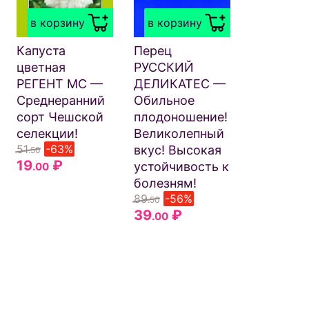
МУЛАТК
в корзину
в корзину
Фантасти
скороспе
Капуста
Перец
Неприхот
цветная
РУССКИЙ
уходе!
РЕГЕНТ МС —
ДЕЛИКАТЕС —
Компактн
Среднеранний
Обильное
Нежный, 
сорт Чешской
плодоношение!
горечи!
селекции!
Великолепный
87
-26%
.50
51
-63%
вкус! Высокая
.50
64
₽
.50
19
₽
устойчивость к
.00
болезням!
89
-56%
.50
39
₽
.00