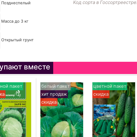
Код сорта в Госсортреестре
Позднеспелый
Масса до 3 кг
Открытый грунт
упают вместе
ной пакет
белый пакет
цветной пакет
ка
хит продаж
скидка
скидка