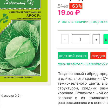
51
-63%
.50
19
₽
.00
✔ есть в наличии, с коротк
-
+
в
цветной пакет
скидка
производитель: Zeleninový r
Позднеспелый гибрид, пре
и длительного хранения (7
тёмно-зелёного цвета, в р
структурой, средних раз
хорошие. Отличительной о
Фасовка 0.2 г
головок и их привлекат
растрескиванию и к основн