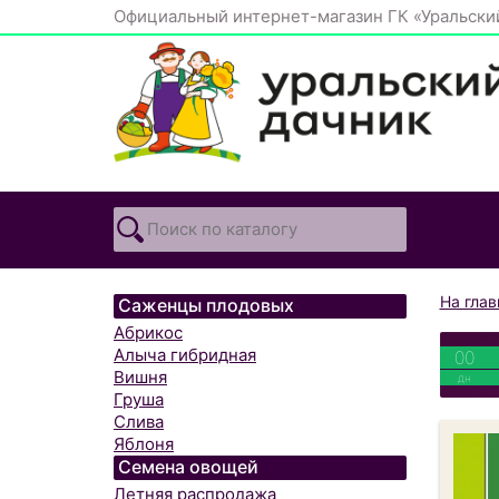
Официальный интернет-магазин ГК «Уральски
На гла
Саженцы плодовых
Абрикос
Алыча гибридная
00
Вишня
дн
Груша
Слива
Яблоня
Семена овощей
Летняя распродажа