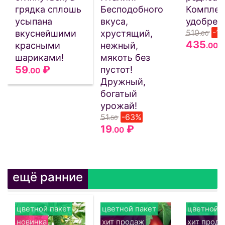
грядка сплошь
Бесподобного
Комплек
усыпана
вкуса,
удобрен
510
-1
вкуснейшими
хрустящий,
.00
435
красными
нежный,
.00
шариками!
мякоть без
59
₽
пустот!
.00
Дружный,
богатый
урожай!
51
-63%
.50
19
₽
.00
ещё ранние
цветной пакет
цветной пакет
цветной п
новинка
хит продаж
хит прод