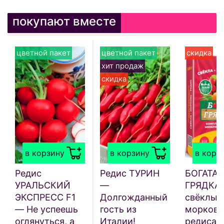
покупают вместе
цветной пакет
цветной пакет
скидка
хит продаж
скидка
в корзину
в корзину
в корз
Редис
Редис ТУРИН
БОГАТАЯ
УРАЛЬСКИЙ
—
ГРЯДКА 
ЭКСПРЕСС F1
Долгожданный
свёклы,
— Не успеешь
гость из
моркови
оглянуться, а
Италии!
редиса 