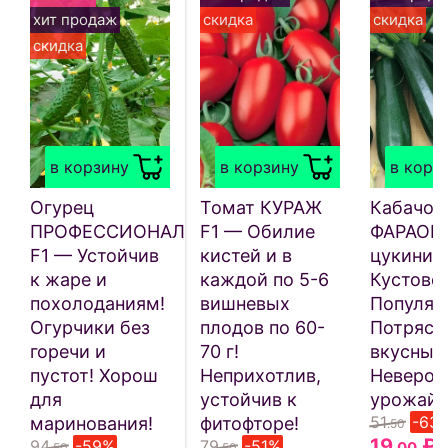
хит продаж
скидка
скидка
скидка
в корзину
в корзину
в корз
Огурец
Томат КУРАЖ
Кабачок
ПРОФЕССИОНАЛ
F1 — Обилие
ФАРАОН 
F1 — Устойчив
кистей и в
цукини!
к жаре и
каждой по 5-6
Кустово
похолоданиям!
вишневых
Популяр
Огурчики без
плодов по 60-
Потряс
горечи и
70 г!
вкусный
пустот! Хорош
Неприхотлив,
Невероя
для
устойчив к
урожайн
51
-63
маринования!
фитофторе!
.50
19
₽
94
-59%
79
-51%
.00
.50
.50