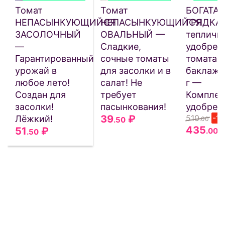
Томат
Томат
БОГАТАЯ
НЕПАСЫНКУЮЩИЙСЯ
НЕПАСЫНКУЮЩИЙСЯ
ГРЯДКА
ЗАСОЛОЧНЫЙ
ОВАЛЬНЫЙ —
тепличн
—
Сладкие,
удобрен
Гарантированный
сочные томаты
томата, 
урожай в
для засолки и в
баклажа
любое лето!
салат! Не
г —
Создан для
требует
Комплек
засолки!
пасынкования!
удобрен
39
₽
510
-1
Лёжкий!
.50
.00
435
51
₽
.00
.50